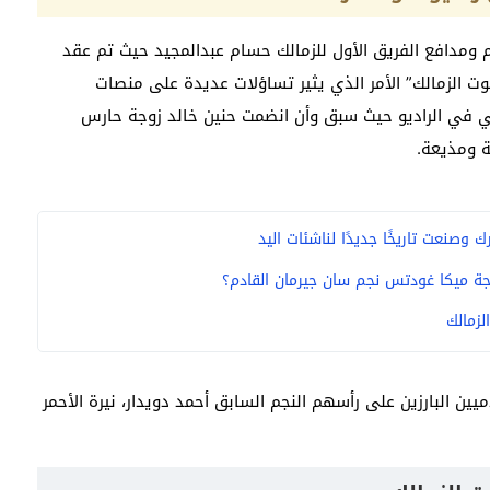
ومدافع الفريق الأول للزمالك حسام عبدالمجيد حيث تم عقد
ديو “صوت الزمالك” الأمر الذي يثير تساؤلات عديدة على منصات
ي في الراديو حيث سبق وأن انضمت حنين خالد زوجة حارس
ة ومذيعة.
وصنعت تاريخًا جديدًا لناشئات اليد
ة ميكا غودتس نجم سان جيرمان القادم؟
لزمالك
ين البارزين على رأسهم النجم السابق أحمد دويدار، نيرة الأحمر