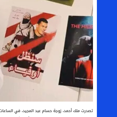
سامو كوستا في معسكر النصر السعودي.. هل 
إنهاء تعاقد سيف الدين الجزيري مع الزمالك ر
من هي لوز مينديز زوجة إبراهيم دياز بعد خط
الموصل العراقي يعلن ضم المهاجم يوسف أس
تصدرت ملك أحمد، زوجة حسام عبد المجيد، في الساعات ال