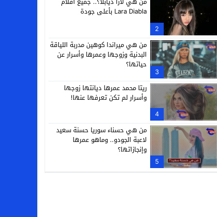
من هي لارا ديابلا؟.. جميع أفلام
Lara Diabla بأعلى جودة
2
من هي ميراندا كوهين مدربة اللياقة
البدنية وزوجها وعمرها وأسرار عن
حياتها؟
3
ريتا محمد عمرها ديانتها زوجها
وأسرار لم تكن تعرفها عنها!
4
من هي حسناء سوريا حسنة سعيد
لاعبة الجودو.. وماهو عمرها
وإنجازاتها؟
5