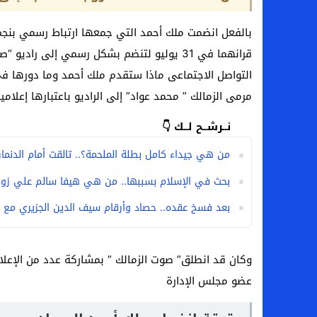
بالفعل انضمت ملك أحمد التي جمعها ارتباط رسمي بنجم 
قرانهما في 31 يوليو لتنضم بشكل رسمي إلى را
التواصل الاجتماعى ماذا ستقدم ملك أحمد وما دورها ف
مرمى الزمالك ” محمد عواد” إلى الراديو باعتبارها إعلامي
نــرشــح لــك 👇
من هي جيداء كامل بطلة الملحمة؟.. تالقت أمام الدنمارك 
بحث في الإسلام بسببها.. من هي هيفا سالم علي زوج
بعد فسخ عقده.. حصاد وأرقام سيف الدين الجزيري مع ا
وكان قد انطلق” صوت الزمالك ” بمشاركة عدد من الإعلامي
عضو مجلس الإدارة