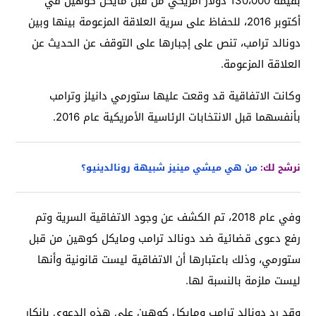
بقيمة 130،000 دولار أمريكي من قبل مايكل كوهين في
أكتوبر 2016، للحفاظ على سرية العلاقة المزعومة بينها وبين
دونالد ترامب، تنص على إجبارها على التوقف عن الحديث عن
العلاقة المزعومة.
وكانت الاتفاقية قد وقعت عليها ستورمي دانيلز وترامب
بأنفسهما قبل الانتخابات الرئاسية الأمريكية عام 2016.
نرشح لك:
من هي ميشي مينيز شبيهة رونالدينيو؟
وفي عام 2018، تم الكشف عن وجود الاتفاقية السرية وتم
رفع دعوى قضائية ضد دونالد ترامب ومايكل كوهين من قبل
ستورمي، وذلك باعتبارها أن الاتفاقية ليست قانونية وأنها
ليست ملزمة بالنسبة لها.
وقد رد دونالد ترامب ومايكل كوهين على هذه الدعوى بإنكار