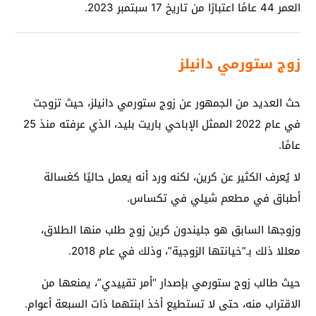
العمر 44 عامًا اعتبارًا من تاريخ 17 سبتمبر 2023.
زوج ستورمي دانيلز
حث العديد من الجمهور عن زوج ستورمي دانيلز، حيث تزوجت
في عام 2022 الممثل الإباحي باريت بليد، الذي عرفته منذ 25
عامًا.
لا يُعرف الكثير عن كرين، لكنه ورد أنه يعمل حاليًا كغسالة
أطباق في مطعم شيلي في تكساس.
وزوجها السابق هو جليندون كرين زوج طلب منها الطلاق،
معللا ذلك بـ”خيانتها الزوجية”، وذلك في عام 2018.
حيث طالب زوج ستورمي بإصدار “أمر تقييدي”، يمنعها من
الاقتراب منه، حتى لا تستطيع أخذ ابنتهما ذات السبعة أعوام.