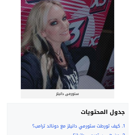
ستورمى دانيلز
جدول المحتويات
1.
كيف تورطت ستورمي دانيلز مع دونالد ترامب؟