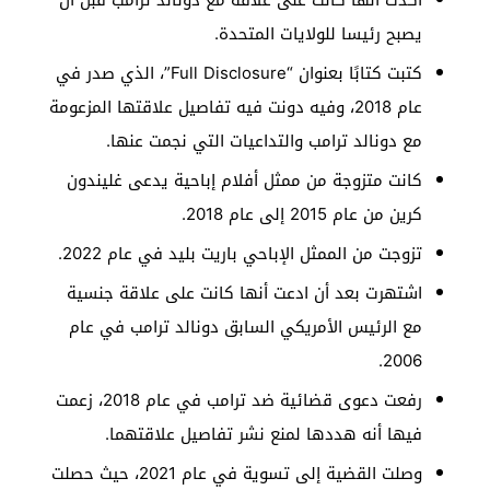
أكدت أنها كانت على علاقة مع دونالد ترامب قبل أن
يصبح رئيسا للولايات المتحدة.
كتبت كتابًا بعنوان “Full Disclosure”، الذي صدر في
عام 2018، وفيه دونت فيه تفاصيل علاقتها المزعومة
مع دونالد ترامب والتداعيات التي نجمت عنها.
كانت متزوجة من ممثل أفلام إباحية يدعى غليندون
كرين من عام 2015 إلى عام 2018.
تزوجت من الممثل الإباحي باريت بليد في عام 2022.
اشتهرت بعد أن ادعت أنها كانت على علاقة جنسية
مع الرئيس الأمريكي السابق دونالد ترامب في عام
2006.
رفعت دعوى قضائية ضد ترامب في عام 2018، زعمت
فيها أنه هددها لمنع نشر تفاصيل علاقتهما.
وصلت القضية إلى تسوية في عام 2021، حيث حصلت