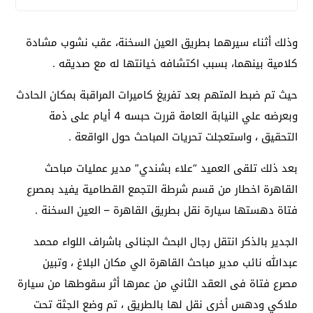
وذلك أثناء سيرهما بطريق العين السخنة، عقب نشوب مشادة
كلامية بينهما، بسبب اكتشافه خيانتها له مع صديقه .
حيث تم ضبط المتهم بعد تفريغ كاميرات المراقبة بمكان الحادث
وبعرضه علي النيابة العامة قررت حبسه 4 أيام على ذمة
التحقيق ، واستعجلت تحريات المباحث حول الواقعة .
بعد ذلك تلقى العميد “علاء بشندي” مدير عمليات مباحث
القاهرة اخطار من قسم شرطة التجمع القطامية يفيد بمصرع
فتاة دهستها سيارة نقل بطريق القاهرة – العين السخنة .
الجدير بالذكر انتقل رجال البحث الجنائى باشراف اللواء محمد
عبدالله نائب مدير مباحث القاهرة الي مكان البلاغ ، وتبين
مصرع فتاة فى العقد الثاني من عمرها أثر سقوطها من سيارة
ملاكي ودهس أخرى نقل لها بالطريق ، تم وضع الجثة تحت