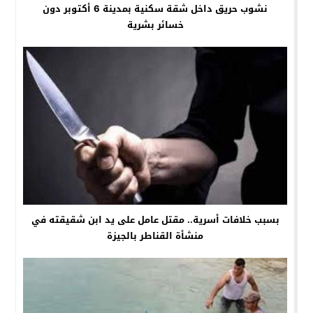
نشوب حريق داخل شقة سكنية بمدينة 6 أكتوبر دون
خسائر بشرية
بسبب خلافات أسرية.. مقتل عامل على يد ابن شقيقته في
منشأة القناطر بالجيزة