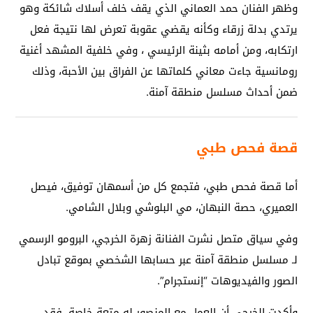
وظهر الفنان حمد العماني الذي يقف خلف أسلاك شائكة وهو
يرتدي بدلة زرقاء وكأنه يقضي عقوبة تعرض لها نتيجة فعل
ارتكابه، ومن أمامه بثينة الرئيسي ، وفي خلفية المشهد أغنية
رومانسية جاءت معاني كلماتها عن الفراق بين الأحبة، وذلك
ضمن أحداث مسلسل منطقة آمنة.
قصة فحص طبي
أما قصة فحص طبي، فتجمع كل من أسمهان توفيق، فيصل
العميري، حصة النبهان، مي البلوشي وبلال الشامي.
وفي سياق متصل نشرت الفنانة زهرة الخرجي، البرومو الرسمي
لـ مسلسل منطقة آمنة عبر حسابها الشخصي بموقع تبادل
الصور والفيديوهات “إنستجرام”.
وأكدت الخرجي أن العمل مع المنصور له متعة خاصة، فقد