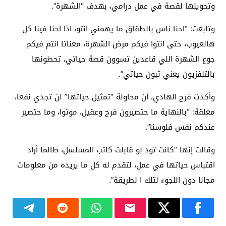
وتحويلها لقصة في عمل درامي، بهدف “الشهرة”.
وتابعت: “احنا ناس بالطقاق ما يهمني انتو، اذا احنا فينا كل
هالعيوب، حتى انتوا فيكم مرض الشهرة، معناتا انتم فيكم
جوع الشهرة اللي قاعدين تسوون قصة حياتي، تحطونها
بالتلفزيون يعني تبون حياتي”.
وأكدت فرح الهادي، أن محاولة “تمثيل حياتها” لن تجدي نفعا،
معلقة: “بالنهاية ما حتصيرون فرح وعقيل، موتوا، وما حتصير
عندكم نفس فلوسنا”.
وقالت إنها “كانت تود لو قابلت كاتب المسلسل، طالما أراد
اقتباس حياتها في عمل، لتقدم له كل ما يريده من معلومات
مجانا دون اللجوء لتلك ا لطريقة”.