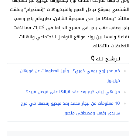
ومن جانبها شاركت الفنانة نورا جمهورها فيديو، عبر حسابها
الشخصي بموقع تبادل الصور والفيديوهات “إنستجرام” وعلقت
قائلة: “ينقلها فل في مسرحية الغزلان، نطرينكم باجر وعقب
باجر وعقب عقب باجر في مسرح الدراما في كتارا”، مما لاقت
تفاعلا واسعا بين رواد مواقع التواصل الاجتماعي وانهالت
التعليقات بالتهنئة.
نــرشــح لــك 👇
كم عمر زوج يومي خوري؟.. وأبرز المعلومات عن غورهان
كيزيلوز
من هي زينب كرم بعد عقد قرانها على فيصل فريد؟
10 معلومات عن نيجار محمد بعد فيديو رقصها في فرح
هايدي رفعت ومصطفى منصور