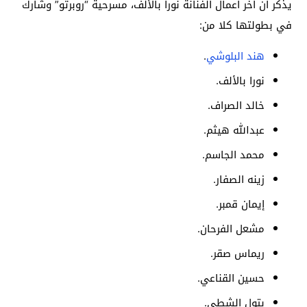
يذكر أن آخر أعمال الفنانة نورا بالألف، مسرحية “روبرتو” وشارك
في بطولتها كلا من:
هند البلوشي
.
نورا بالألف.
خالد الصراف.
عبدالله هيثم.
محمد الجاسم.
زينه الصفار.
إيمان قمبر.
مشعل الفرحان.
ريماس صقر.
حسين القناعي.
بتول الشطي.