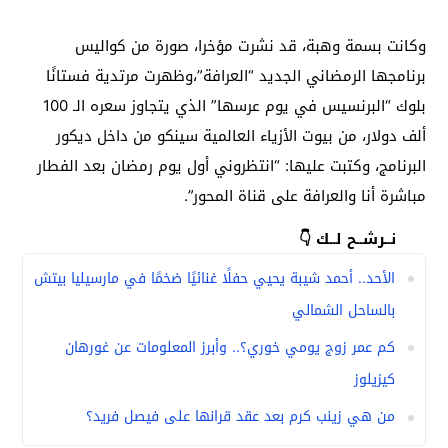
وكانت بسمة وهبة، قد نشرت مؤخرا، صورة من كواليس
برنامجها الرمضاني الجديد “العرافة”،وظهرت مرتدية فستانًا
بلوك “البرنسيس في يوم عرسها” الذي يتجاوز سعره الـ 100
ألف دولار، من بيوت الأزياء العالمية سينكو من داخل ديكور
البرنامج، وكتبت عليها: “انتظروني أول يوم رمضان بعد الفطار
مباشرة أنا والعرافة على قناة المحور”.
نــرشــح لــك 👇
الأحد.. أحمد شيبة يحيي حفلًا غنائيًا ضخمًا في مارسيليا بيتش
بالساحل الشمالي
كم عمر زوج يومي خوري؟.. وأبرز المعلومات عن غورهان
كيزيلوز
من هي زينب كرم بعد عقد قرانها على فيصل فريد؟