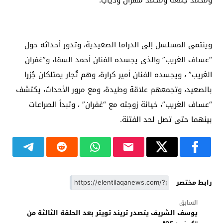
وينتمى المسلسل إلى الدراما الصعيدية، وتدور أحداثه حول
“عساف الغريب” والذى يجسده الفنان أحمد السقا، و”غفران
الغريب” ، ويجسده الفنان أمير كرارة، وهم تُجار يمتلكان جُزرا
بالصعيد، وتجمعهم علاقة وطيدة، ومع مرور الأحداث، يكتشف
“عساف الغريب”، خيانة زوجته مع “غفران” ، وتبدأ الصراعات
بينهما حتى تصل لحد الفتنة.
رابط مختصر
السابق
يوسف الشريف يتصدر تريند تويتر بعد الحلقة الثالثة من