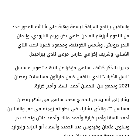
واستقبل برنامج العرافة لبسمة وهبة على شاشة المحور عدد
من النجوم أبرزهم الملحن حلمي بكر، وريم البارودي، وإيمان
البحر درويش، وشمس الكويتية، ومحمود كهربا لاعب الناي
الأهلي، وشريف إكرامي حارس مرمى نادي بيراميدز.
جديرا بالذكر كشف سامي مؤخرا عن انتهاء تصوير مسلسل
“نسل الأغراب” الذي ينافس ضمن ماراثون مسلسلات رمضان
2021 ويجمع بين النجمين أحمد السقا وأمير كرارة.
يشار إلى أنه يعرض للمخرج محمد سامي في شهر رمضان
مسلسل “”، والذي تشارك في بطولته زوجته مي عمر والفنانين
أحمد السقا وأمير كرارة وأحمد مالك وأحمد داش ونجلاء بدر
وسلوى عثمان وفردوس عبد الحميد وأسماء أبو اليزيد وإدوارد
ومحمد جمعة ومحمد مهران ودياب.