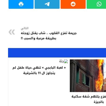
التالي
جريمة تفزع القلوب .. شاب يقتل زوجته
بطريقة مرعبة والسبب !!
« لعبة البابجي » تنهي حياة طفل لم
يتجاوز ال 11 بالشرقية
مفزع يلتهم شقة سكنية
بالجيزة