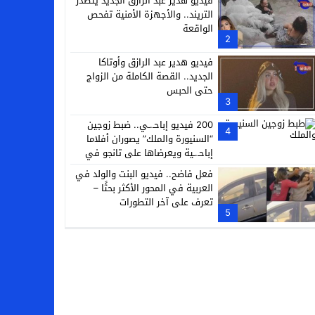
فيديو هدير عبد الرازق الجديد يتصدر
التريند.. والأجهزة الأمنية تفحص
الواقعة
2
فيديو هدير عبد الرازق وأوتاكا
الجديد.. القصة الكاملة من الزواج
حتى الحبس
3
200 فيديو إباحـ.ـي.. ضبط زوجين
4
“السنيورة والملك” يصوران أفلاما
إباحـ.ـية ويعرضاها على تانجو في
فيصل
فعل فاضح.. فيديو البنت والولد في
العربية في المحور الأكثر بحثًا –
تعرف على آخر التطورات
5