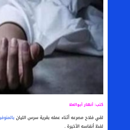
لماذا تنجح بعض الحملات التسويقية بينما
بعد فسخ عقده.. حصاد وأرقام سيف الدين الج
السيرة الذاتية للدكتورة آيات حسن شمس الد
سامو كوستا في معسكر النصر السعودي.. هل 
كتب: أنهار أبوالعلا
لقي فلاح مصرعه أثناء عمله بقرية سرس الليان
بالمنوفي
لفظ أنفاسه الأخيرة .