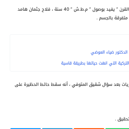
بينما ورد بلاغ لمدير أمن المنوفية ، اللواء ” أحمد فاروق القرن ” يفيد بوصول ” م.ط.ش ” 40 سنة ، فلاح جثمان هامد
متفرقة بالجسم .
 الدكتور ضياء العوضي
التركية التي انهت حياتها بطريقة قاسية
حريات بعد سؤال شقيق المتوفي ، أنه سقط حائط الحظيرة على
تحقيق .