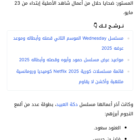
المستور: ضحايا حلال من أعمال شاهد الأصلية إبتداء من 23
مايو.
نــرشــح لــك 👇
مسلسل Wednesday الموسم الثاني قصته وأبطاله وموعد
عرضه 2025
مواعيد عرض مسلسل حمود وأبوه وقصته وأبطاله 2025
قائمة مسلسلات كورية 2025 Netflix كوميديا ورومانسية
ملتهبة وأكشن لا يقاوم
وكانت آخر أعمالها مسلسل
دكة العبيد
، بطولة عدد من ألمع
النجوم أبرزهم:
العنود سعود.
فايز بن جريس.