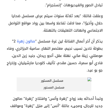
تبادل الصور والفيديوهات “إنستجرام”.
وعلقت قائلة: “بعد ثلاثة سنوات سيتم عرض مسلسل ضحايا
حلال، وأخيرًا”، مما لاقت تفاعلا واسعا بين رواد مواقع التواصل
الاجتماعي وانهالت التعليقات بالتهنئة.
يذكر أن آخر أعمال الفنانة لين غرة مسلسل “
صالون زهرة
2″
بطولة نادين نسيب نجيم، معتصم النهار، سامية الجزائري، وفاء
موصللي، زينة مكي، نهلة عقل، أنجو ريحان، جنيد زين الدين،
فادي أبو سمرة، حسين مقدم، تأليف كلوديا مارشيليان، وإخراج
جو بو عيد.
مسلسل المستور
وتبدأ أحداثه بعد زواج “زهرة وأنس” وافتتاح “زهرة” صالون
جديد للرجال، ومجيء عائلة “أنس” إلى منزل “زهرة” ومواقف