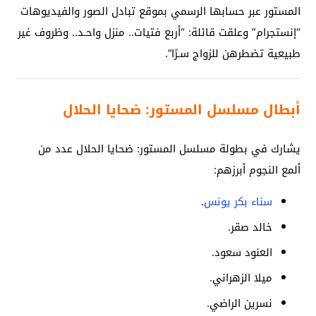
المستور عبر حسابها الرسمي بموقع تبادل الصور والفيديوهات
“إنستجرام” وعلقت قائلة: “أربع فتيات.. منزل واحـد.. وظروف غير
طبيعية تضطرهن للزواج سـرًا”.
أبطال مسلسل المستور: ضحايا الحلال
يشارك في بطولة مسلسل المستور: ضحايا الحلال عدد من
ألمع النجوم أبرزهم:
سناء بكر يونس
.
خالد صقر.
العنود سعود.
ميلا الزهراني.
نسرين الراضي.