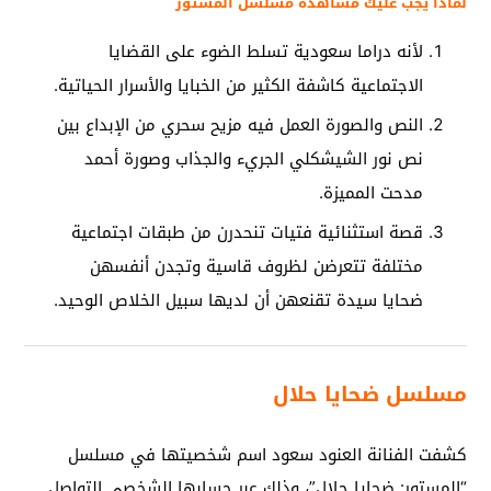
لماذا يجب عليك مشاهدة مسلسل المستور
لأنه دراما سعودية تسلط الضوء على القضايا
الاجتماعية كاشفة الكثير من الخبايا والأسرار الحياتية.
النص والصورة العمل فيه مزيح سحري من الإبداع بين
نص نور الشيشكلي الجريء والجذاب وصورة أحمد
مدحت المميزة.
قصة استثنائية فتيات تنحدرن من طبقات اجتماعية
مختلفة تتعرضن لظروف قاسية وتجدن أنفسهن
ضحايا سيدة تقنعهن أن لديها سبيل الخلاص الوحيد.
مسلسل ضحايا حلال
كشفت الفنانة العنود سعود اسم شخصيتها في مسلسل
“المستور: ضحايا حلال”، وذلك عبر حسابها الشخصي التواصل