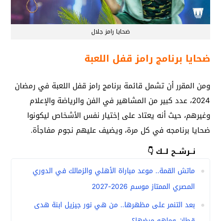
ضحايا رامز جلال
ضحايا برنامج رامز قفل اللعبة
ومن المقرر أن تشمل قائمة برنامج رامز قفل اللعبة في رمضان
2024، عدد كبير من المشاهير في الفن والرياضة والإعلام
وغيرهم، حيث أنه يعتاد على إختيار نفس الأشخاص ليكونوا
ضحايا برنامجه في كل مرة، ويضيف عليهم نجوم مفاجأة.
نــرشــح لــك 👇
ماتش القمة.. موعد مباراة الأهلي والزمالك في الدوري
المصري الممتاز موسم 2026-2027
بعد التنمر على مظهرها.. من هي نور جيزيل ابنة هدى
قطان وماهو مرضها؟