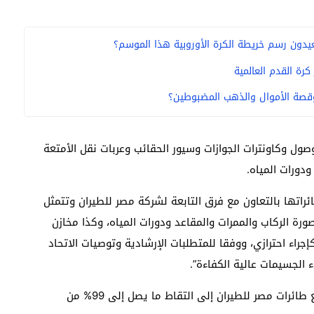
رة القدم العالمية
وقصة الأموال والذهب المضبوطين؟
ول وكاونترات الجوازات وسيور الحقائب وعربات نقل الأمتعة
ودورات المياه.
راتها بالتعاون مع فرق التابعة لشركة مصر للطيران وتتمثل
رة الركاب والممرات والمقاعد ودورات المياه، وكذا مخازن
جراء احترازي، ووفقا للمتطلبات الإرشادية وتوصيات الاتحاد
حيث تعمل تلك الفلاتر الموجودة في أجهزة تكييف جميع طائرات مصر للطيران إلى التقاط ما يصل إلى 99% من