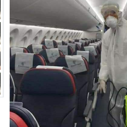
زيري مع الزمالك
ين عميد كلية “آداب كفر الشيخ”
انتهت أزمة العالمي المالية؟
سميًا