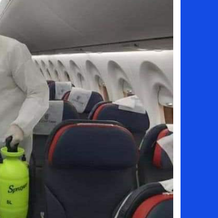
بعد فسخ عقده.. حصاد وأرقام سيف الدين الج
السيرة الذاتية للدكتورة آيات حسن شمس الد
سامو كوستا في معسكر النصر السعودي.. هل 
إنهاء تعاقد سيف الدين الجزيري مع الزمالك ر