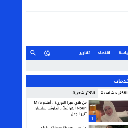
اسة
اقتصاد
تقارير
دمات
الأكثر مشاهدة
الأكثر شعبية
من هي ميرا النوري؟.. أفلام Mira
Nouri العراقية وانطونيو سليمان
تثير الجدل
1
من هي Naya Khery؟.. فيلم