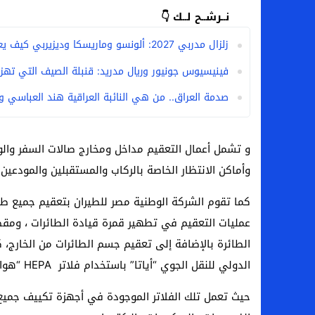
نــرشــح لــك 👇
زلزال مدربي 2027: ألونسو وماريسكا وديزيربي كيف يعيدون رسم خريطة الكرة الأوروبية هذا الموسم؟
فينيسيوس جونيور وريال مدريد: قنبلة الصيف التي تهز ك
صدمة العراق.. من هي النائبة العراقية هند العباسي 
و تشمل أعمال التعقيم مداخل ومخارج صالات السفر والوص
وأماكن الانتظار الخاصة بالركاب والمستقبلين والمودعين 
كما تقوم الشركة الوطنية مصر للطيران بتعقيم جميع طائ
عمليات التعقيم في تطهير قمرة قيادة الطائرات ، ومقصو
الطائرة بالإضافة إلى تعقيم جسم الطائرات من الخارج، كإ
الدولي للنقل الجوي “أياتا” باستخدام فلاتر HEPA “هواء الجسيمات عالية الكفاءة”.