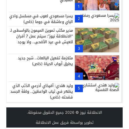
1
يسرا مسعودي لعوب في مسلسل وادي
2
الباي وعاشقة في جوما (خاص)
مدير مكتب تموين الميمون بالواسطى لـ
“الانطلاقة نيوز”: سيتم عمل 7 أفران
للعيش في عيد الأضحى.. ولا يوجد
إضافات مواليد جديدة على بطاقات
3
التموين
متلازمة تفعيل البالعات.. شبح جديد
يطرق أبواب الحياة (خاص)
4
وليد هندي: أفيخاي أدرعي الذئب الذي
5
يظهر في ثياب الواعظين.. ولغة الجسد
فضحته (خاص)
الانطلاقة نيوز
© 2026 جميع الحقوق محفوظة.
تطوير بواسطة فريق عمل الانطلاقة