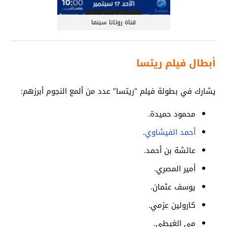
قناة روتانا سينما
أبطال فيلم ريتسا
يشارك في بطولة فيلم “ريتسا” عدد من ألمع النجوم أبرزهم:
محمود حميدة.
أحمد الفيشاوي
.
عائشة بن أحمد.
أمير المصري.
يوسف عثمان.
كارولين عزمي.
مي الغيطي.