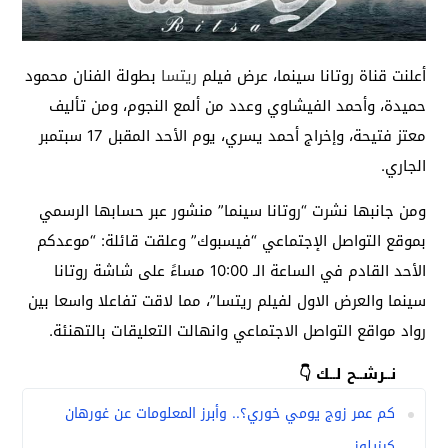
أعلنت قناة روتانا سينما، عرض فيلم
ريتسا
بطولة الفنان محمود
حميدة، وأحمد الفيشاوي وعدد من ألمع النجوم، ومن تأليف
معتز فتيحة، وإخراج أحمد يسري، يوم الأحد المقبل 17 سبتمبر
الجاري.
ومن جانبها نشرت “روتانا سينما” منشور عبر حسابها الرسمي
بموقع التواصل الإجتماعي “فيسبوك” وعلقت قائلة: “موعدكم
الأحد القادم في الساعة الـ 10:00 مساءً على شاشة روتانا
سينما والعرض الاول لفيلم ريتسا”، مما لاقت تفاعلا واسعا بين
رواد مواقع التواصل الاجتماعي وانهالت التعليقات بالتهنئة.
نــرشــح لــك 👇
كم عمر زوج يومي خوري؟.. وأبرز المعلومات عن غورهان
كيزيلوز