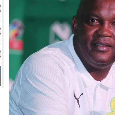
انتهت أزمة العالمي المالية؟
سميًا
فها للأنظار؟
امة نبيه