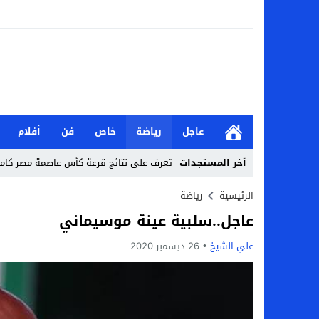
عاجل
رياضة
خاص
فن
أفلام
أخر المستجدات
تعرف على نتائج قرعة كأس عاصمة مصر كاملة 2026-7
من هي جيداء كامل بطلة الملحمة؟.. تالقت أمام
الرئيسية
رياضة
عاجل..سلبية عينة موسيماني
بحث في الإسلام بسببها.. من هي هيفا سال
علي الشيخ
26 ديسمبر 2020
لماذا تنجح بعض الحملات التسويقية بينما
بعد فسخ عقده.. حصاد وأرقام سيف الدين الج
السيرة الذاتية للدكتورة آيات حسن شمس الد