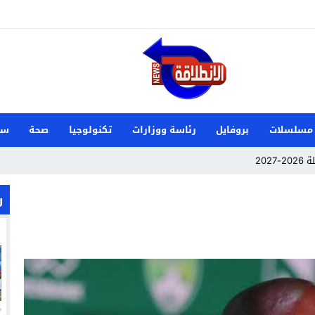
مسلسلات
بروفايل
رئاسة ووزارات
تكنولوجيا
صحة
سي
202
 الدنمارك وصنعت تاريخًا جديدًا لناشئات اليد
ر
م علي زوجة ميكا غودتس نجم سان جيرمان القادم؟
 تفشل أخرى في السوق السعودي؟
زيري مع الزمالك
ين عميد كلية “آداب كفر الشيخ”