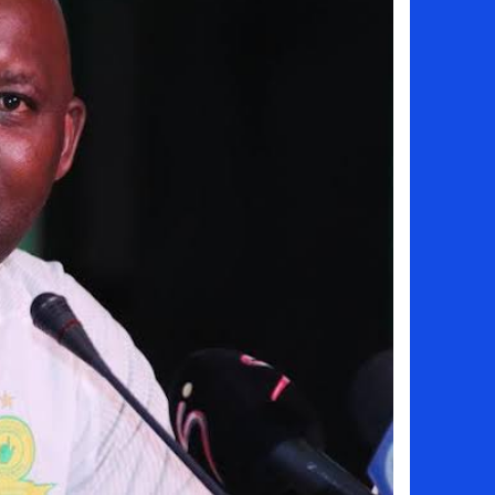
سامو كوستا في معسكر النصر السعودي.. هل 
إنهاء تعاقد سيف الدين الجزيري مع الزمالك ر
من هي لوز مينديز زوجة إبراهيم دياز بعد خط
الموصل العراقي يعلن ضم المهاجم يوسف أس