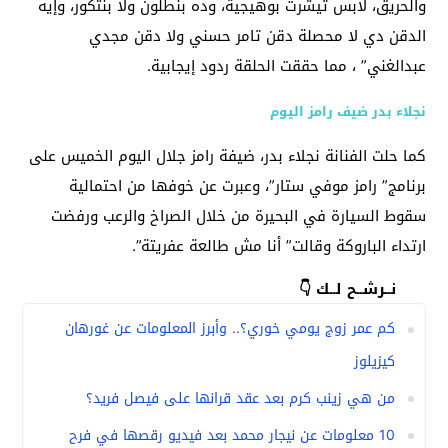
والحريق، لابس تيشرت بوهيجية، وده بنطلون ولا بنتكور، وإيه
الدقن دي لا محصلة دقن تامر حسني ولا دقن مجدي
عبدالغني” ، مما حققت الحلقة ردود إيجابية.
نجلاء بدر ضيف رامز اليوم
كما حلت الفنانة نجلاء بدر، ضيفة رامز جلال اليوم الخميس على
برنامج” رامز موفي ستار”، وعبرت عن خوفها من احتمالية
سقوط السيارة في البحيرة من خلال الصراخ والرعب ورفضت
ارتداء الباروكة وقالت” أنا مش طالعة عفريتة”.
نــرشــح لــك 👇
كم عمر زوج يومي خوري؟.. وأبرز المعلومات عن غورهان
كيزيلوز
من هي زينب كرم بعد عقد قرانها على فيصل فريد؟
10 معلومات عن نيجار محمد بعد فيديو رقصها في فرح