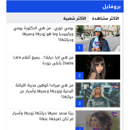
بروفايل
الأكثر مشاهدة
الأكثر شعبية
يومي خوري.. من هي الدكتورة يومي
ويكيبيديا وما هو زوجها وعمرها
وديانتها؟
1
من هي لارا ديابلا؟.. جميع أفلام Lara
Diabla بأعلى جودة
2
من هي ميراندا كوهين مدربة اللياقة
البدنية وزوجها وعمرها وأسرار عن
حياتها؟
3
ريتا محمد عمرها ديانتها زوجها وأسرار
لم تكن تعرفها عنها!