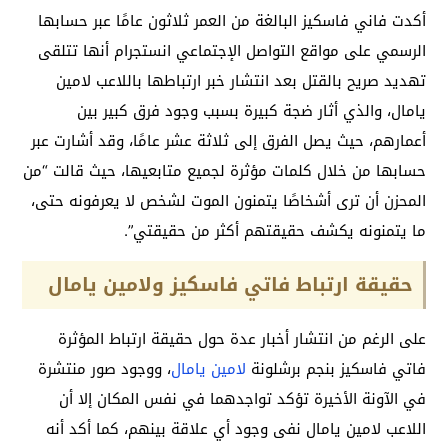
أكدت فاني فاسكيز البالغة من العمر ثلاثون عامًا عبر حسابها
الرسمي على مواقع التواصل الإجتماعي انستجرام أنها تتلقى
تهديد صريح بالقتل بعد انتشار خبر ارتباطها باللاعب لامين
يامال، والذي أثار ضجة كبيرة بسبب وجود فرق كبير بين
أعمارهم، حيث يصل الفرق إلى ثلاثة عشر عامًا، وقد أشارت عبر
حسابها من خلال كلمات مؤثرة لجميع متابعيها، حيث قالت “من
المحزن أن ترى أشخاصًا يتمنون الموت لشخص لا يعرفونه حتى،
ما يتمنونه يكشف حقيقتهم أكثر من حقيقتي”.
حقيقة ارتباط فاتي فاسكيز ولامين يامال
على الرغم من انتشار أخبار عدة حول حقيقة ارتباط المؤثرة
فاتي فاسكيز بنجم برشلونة
لامين يامال
، ووجود صور منتشرة
في الآونة الأخيرة تؤكد تواجدهما في نفس المكان إلا أن
اللاعب لامين يامال نفى وجود أي علاقة بينهم، كما أكد أنه