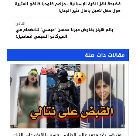
فضيحة تهز الكرة الإسبانية.. مزاعم كلوديا كالفو المثيرة
حول حفل لامين يامال تثير الجدل!
التالي
بالم هيلز يفاوض ميرنا محسن "ميسي" للانضمام في
الميركاتو الصيفي (تفاصيل)
مقالات ذات صلة
من هي رغد محمد غالي الجنابي.. وسبب القبض على التيك