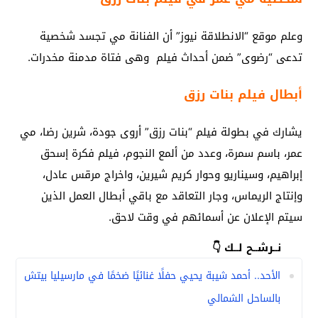
وعلم موقع “الانطلاقة نيوز” أن الفنانة مي تجسد شخصية
تدعى “رضوى” ضمن أحداث فيلم وهى فتاة مدمنة مخدرات.
أبطال فيلم بنات رزق
يشارك في بطولة فيلم “بنات رزق” أروى جودة، شرين رضا، مي
عمر، باسم سمرة، وعدد من ألمع النجوم، فيلم فكرة إسحق
إبراهيم، وسيناريو وحوار كريم شيرين، واخراج مرقس عادل،
وإنتاج الريماس، وجار التعاقد مع باقي أبطال العمل الذين
سيتم الإعلان عن أسمائهم في وقت لاحق.
نــرشــح لــك 👇
الأحد.. أحمد شيبة يحيي حفلًا غنائيًا ضخمًا في مارسيليا بيتش
بالساحل الشمالي