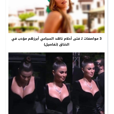
3 مواصفات لـ فتى أحلام ناهد السباعي أبرزهم مؤدب في
الخناق (تفاصيل)