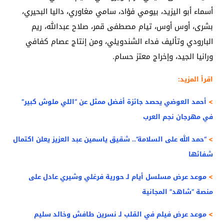
أسماء أبو اليزيد، بيومي فؤاد، سامي مغاوري، داليا البحيري،
بشرى، أوس أوس، تيام مصطفى قمر، صلاح عبدالله، ريم
البارودي وتأليف فداء الشندويلي، ومن إنتاج عصام كفافي
ورانيا الجيد، وإخراج معتز حسام.
اقرأ المزيد:
>
أحمد العوضي يحصد جائزة أفضل ممثل عن “اللي ملوش كبير”
في مهرجان نجم العرب
>
“حمد الله على السلامة”.. شقيق ياسمين عبد العزيز يعلن اكتمال
شفائها
>
موعد عرض مسلسل أيام لـ حورية فرغلي وشيري عادل على
منصة “شاهد” المجانية
>
موعد عرض فيلم في القلب لـ نسرين طافش وخالد سليم