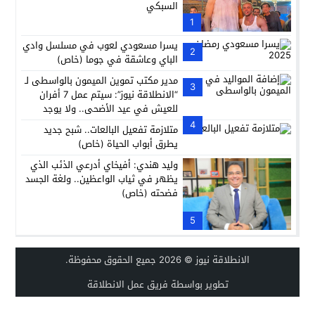
السبكي
1
يسرا مسعودي لعوب في مسلسل وادي
2
الباي وعاشقة في جوما (خاص)
مدير مكتب تموين الميمون بالواسطى لـ
3
“الانطلاقة نيوز”: سيتم عمل 7 أفران
للعيش في عيد الأضحى.. ولا يوجد
إضافات مواليد جديدة على بطاقات
4
متلازمة تفعيل البالعات.. شبح جديد
التموين
يطرق أبواب الحياة (خاص)
وليد هندي: أفيخاي أدرعي الذئب الذي
يظهر في ثياب الواعظين.. ولغة الجسد
فضحته (خاص)
5
الانطلاقة نيوز
© 2026 جميع الحقوق محفوظة.
تطوير بواسطة فريق عمل الانطلاقة