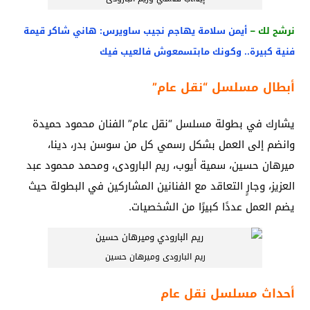
نرشح لك –
أيمن سلامة يهاجم نجيب ساويرس: هاني شاكر قيمة
فنية كبيرة.. وكونك مابتسمعوش فالعيب فيك
أبطال مسلسل “نقل عام”
يشارك في بطولة مسلسل “نقل عام” الفنان محمود حميدة
وانضم إلى العمل بشكل رسمي كل من سوسن بدر، دينا،
ميرهان حسين، سمية أيوب، ريم البارودى، ومحمد محمود عبد
العزيز، وجارٍ التعاقد مع الفنانين المشاركين في البطولة حيث
يضم العمل عددًا كبيرًا من الشخصيات.
ريم البارودى وميرهان حسين
أحداث مسلسل نقل عام