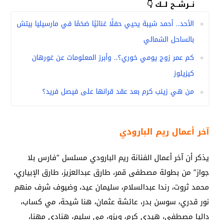
نــرشــح لــك 👇
الأحد.. أحمد شيبة يحيي حفلًا غنائيًا ضخمًا في مارسيليا بيتش
بالساحل الشمالي
كم عمر زوج يومي خوري؟.. وأبرز المعلومات عن غورهان
كيزيلوز
من هي زينب كرم بعد عقد قرانها على فيصل فريد؟
آخر أعمال ريم البارودي
يذكر أن آخر أعمال الفنانة ريم البارودي مسلسل “فارس بلا
جواز” من بطولة مصطفى قمر، طارق عبدالعزيز، طارق الإبياري،
محمد ثروت، رندا عبدالسلام، سليمان عيد، وضيوف شرف منهم
نور قدري، سوسن بدر، عائشة عثمان، هنا شيحة، مي كساب،
داليا مصطفى، هيدي كرم، ويزو، مي سليم، هنادي مهنا،