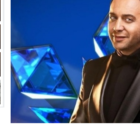
انتهت أزمة العالمي المالية؟
سميًا
فها للأنظار؟
امة نبيه