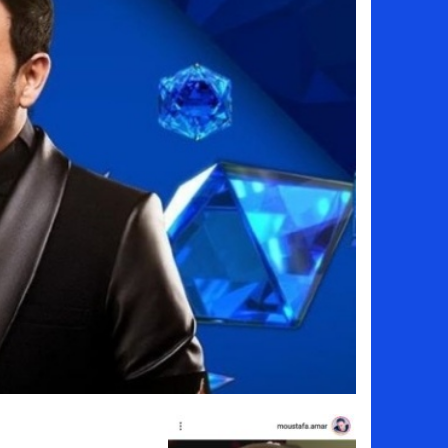
سامو كوستا في معسكر النصر السعودي.. هل 
إنهاء تعاقد سيف الدين الجزيري مع الزمالك ر
من هي لوز مينديز زوجة إبراهيم دياز بعد خط
الموصل العراقي يعلن ضم المهاجم يوسف أس