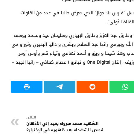
 “فارس بلا جواز” الذي يعرض حاليا في عدد من القنوات
قناة الأولى” .
 وطارق عبد العزيز وطارق الإبياري وسليمان عيد ومحمد يوسف
ه وبيومي راندا عبد السلام وبشرى و داليا البحيري ونور و مي
اب وهنا شيحا و ويزو و أحمد تهامي وتيام قمر وأوس أوس
وغيرهم ، تأليف فداء الشنداويلي ، مدير التصوير تامر جوزيف ، إنتاج One Digital و تياترو ( عصام كفافي – رانيا الجيد –
التالي
الشهيد محمد مبروك يعيد إلي الأذهان
قصص الشهداء بعد ظهوره في الإختيار2