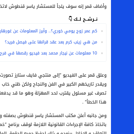
وأضاف قمر إنه سوف يلجأ للمستشار ياسر قنطوش لاتخاذه 
نــرشــح لــك 👇
كم عمر زوج يومي خوري؟.. وأبرز المعلومات عن غورهان 
من هي زينب كرم بعد عقد قرانها على فيصل فريد؟
10 معلومات عن نيجار محمد بعد فيديو رقصها في فرح هايدي رفعت ومصطفى منصور
وعلق قمر على الفيديو “إلى منتجي فايف ستارز تصورت
ويقدر تاريخهم الكبير في الفن والنجاح ولكن ظني خاب
تصرف غير مسئول يقترب لحد المهزلة وهو ما قد يدفعني
هذا الخطأ” .
ومن جانبه أعلن مكتب المستشار ياسر قنطوش بصفته وك
التعاقد و الإخلال ببنوده و ذلك لحفظ جميع الحقوق الم