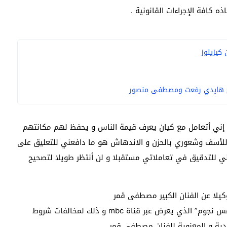
كافة الإجراءات القانونية .
كيزيلوز
 إني أتعامل مع كيان يعرف قيمة الناس و يحفظ لهم مكانتهم
 للأسف وشعوري بالحزن و الاندهاش هو ما دافعني للتعليق على
 للتدقيق في تعاملاتي مستقبلا و لن أنتظر طويلا لتصحيح
يلا عن الفنان الكبير مصطفى قمر
باتخاذ كافة الإجراءات القانونية اللازمة لوقف برنامج “خمس نجوم” الذي يعرض عبر قناة mbc و ذلك لمخالفات شروط
ادية و المعنوية للفنان مصطفى قمر .