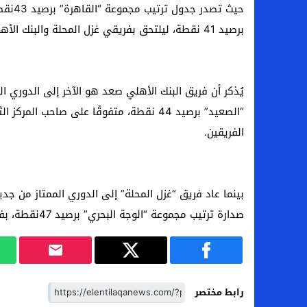
حيث تص
برصيد 41 نقطة، ليلتحق بفريقي غزل المحلة والبنك الأهلي في ركب الفرق الصاعدة إلى الدوري الممتاز.
يُذكر أن فريق البنك الأهلي صعد هو الآخر إلى الدوري ا
“الصعيد” برصيد 44 نقطة، متفوقًا على صاحب
الفريقين.
صدارة ترتيب مجموعة “الوجة البحري” برصيد 47نقطة، بفارق نقطتين عن فريق “فاركو” صاحب المركز الثاني.
رابط مختصر