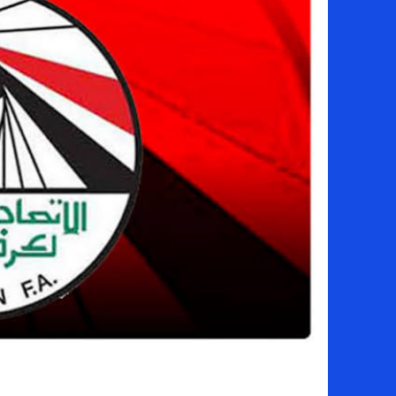
سامو كوستا في معسكر النصر السعودي.. هل 
إنهاء تعاقد سيف الدين الجزيري مع الزمالك ر
من هي لوز مينديز زوجة إبراهيم دياز بعد خط
الموصل العراقي يعلن ضم المهاجم يوسف أس