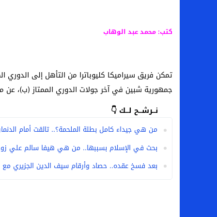
كتب: محمد عبد الوهاب
تمكن فريق سيراميكا كليوباترا من التأهل إلى الدوري الم
جمهورية شبين في آخر جولات الدوري الممتاز (ب)، عن م
نــرشــح لــك 👇
من هي جيداء كامل بطلة الملحمة؟.. تالقت أمام الدنمارك 
بحث في الإسلام بسببها.. من هي هيفا سالم علي زوج
بعد فسخ عقده.. حصاد وأرقام سيف الدين الجزيري مع ا