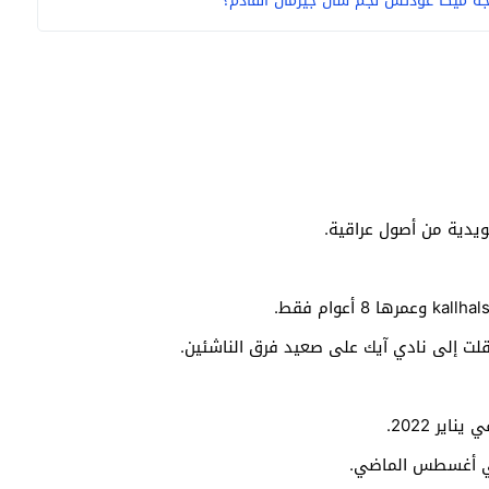
ة ميكا غودتس نجم سان جيرمان القادم؟
ر 2022.
في أغسطس الماضي.