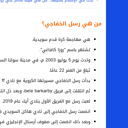
بحث في الإسلام بسببها.. من هي هيفا سالم علي زوج
من هي رسل الخفاجي؟
هي مهاجمة كرة قدم سويدية.
تشتهر باسم “روزا كافاغي”.
ولدت يوم 5 يوليو 2003 م، في مدينة سولنا السويدية من أصول عراقية.
تبلغ من العمر 22 عامًا.
بدأت رسل الخفاجي مسيرتها الكروية مع نادي kallhals ff وعمرها 8 أعوام فقط.
ثم انتقلت إلى فريق bele barkarby، وبعد ذل انتقلت إلى نادي آيك على صعيد فرق الناشئين.
لعبت رسل مع الفريق الأول بنادي آيك عام 2019.
انضمت رسل الخفاجي إلى نادي هاكن السويدي في يناي
وبعد ذلك انضمت إلى صفوف أرسنال الإنجليزي 