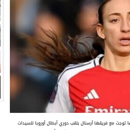
انتهت أزمة العالمي المالية؟
سميًا
فها للأنظار؟
امة نبيه
ا توجت مع فريقها أرسنال بلقب دوري أبطال أوروبا للسيدات