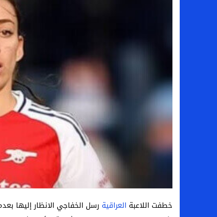
سامو كوستا في معسكر النصر السعودي.. هل 
إنهاء تعاقد سيف الدين الجزيري مع الزمالك ر
من هي لوز مينديز زوجة إبراهيم دياز بعد خط
الموصل العراقي يعلن ضم المهاجم يوسف أس
خطفت اللاعبة
العراقية
رسل الخفاجي الانظار إليها بعدم