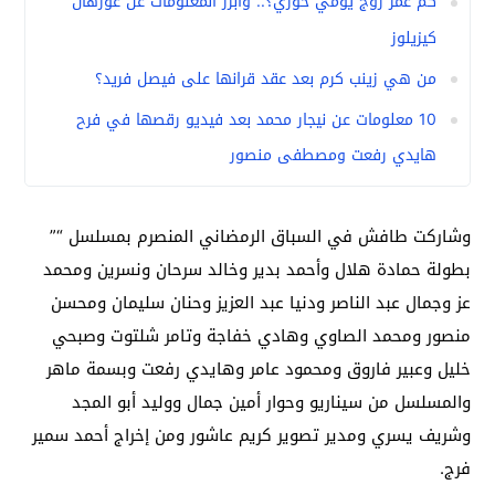
كم عمر زوج يومي خوري؟.. وأبرز المعلومات عن غورهان
كيزيلوز
من هي زينب كرم بعد عقد قرانها على فيصل فريد؟
10 معلومات عن نيجار محمد بعد فيديو رقصها في فرح
هايدي رفعت ومصطفى منصور
وشاركت طافش في السباق الرمضاني المنصرم بمسلسل “”
بطولة حمادة هلال وأحمد بدير وخالد سرحان ونسرين ومحمد
عز وجمال عبد الناصر ودنيا عبد العزيز وحنان سليمان ومحسن
منصور ومحمد الصاوي وهادي خفاجة وتامر شلتوت وصبحي
خليل وعبير فاروق ومحمود عامر وهايدي رفعت وبسمة ماهر
والمسلسل من سيناريو وحوار أمين جمال ووليد أبو المجد
وشريف يسري ومدير تصوير كريم عاشور ومن إخراج أحمد سمير
فرج.