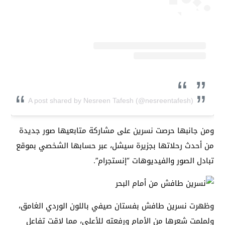
A post shared by Nesreen Tafesh (@nesreentafesh)
ومن جانبها حرصت نسرين على مشاركة متابعيها صور جديدة
من أحدث رحلاتها بجزيرة سيشل، عبر حسابها الشخصي بموقع
تبادل الصور والفيديوهات “إنستجرام”.
وظهرت نسرين طافش بفستان صيفي باللون الوردي الغامق،
ولملمت شعرها من الأمام ورفعته للأعلى، مما لاقت تفاعل