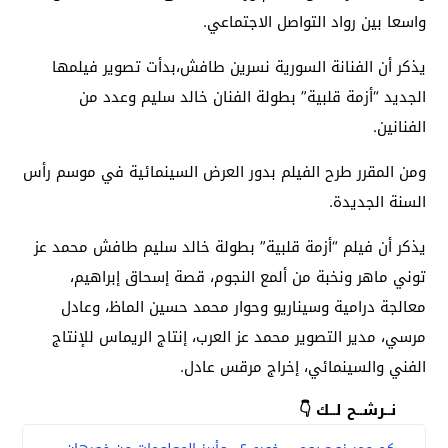
واسعا بين رواد التواصل الاجتماعي.
يذكر أن الفنانة السورية نسرين طافش،بدأت تصوير فيلمها
الجديد “أزمة قلبية” بطولة الفنان خالد سليم وعدد من
الفنانين.
ومن المقرر طرح الفيلم بدور العرض السينمائية في موسم رأس
السنة الجديدة.
يذكر أن فيلم “أزمة قلبية” بطولة خالد سليم طافش محمد عز
توني ماهر ونخبة من ألمع النجوم، قصة إسحاق إبراهيم،
معالجة درامية وسيناريو وحوار محمد حسين الماظ، وعادل
مرسي، مدير التصوير محمد عز العرب، إنتاج الريماس للإنتاج
الفني والسينمائي، إخراج مرقس عادل.
نــرشــح لــك 👇