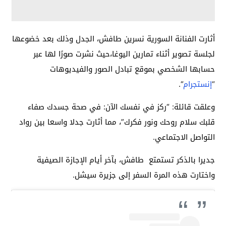
أثارت الفنانة السورية نسرين طافش، الجدل وذلك بعد خضوعها
لجلسة تصوير أثناء تمارين اليوغا،حيث نشرت صورًا لها عبر
حسابها الشخصي بموقع تبادل الصور والفيديوهات
“
إنستجرام
“.
وعلقت قائلة: “ركز في نفسك الآن: في صحة جسدك صفاء
قلبك سلام روحك ونور فكرك”، مما أثارت جدلا واسعا بين رواد
التواصل الاجتماعي.
جديرا بالذكر تستمتع طافش، بآخر أيام الإجازة الصيفية
واختارت هذه المرة السفر إلى جزيرة سيشل.