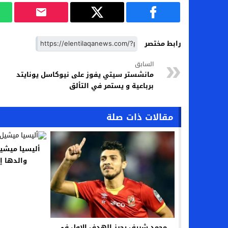
رابط مختصر
السابق
مانشستر سيتي يفوز على نيوكاسل يونايتد
برباعية و يستمر في التألق
مقالات ذات صلة
أليسيا ميشيل
والدها إ
محمد شريف يحرز الهدف الاول في