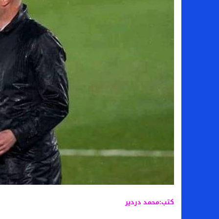
سامو كوستا في معسكر النصر السعودي.. هل 
إنهاء تعاقد سيف الدين الجزيري مع الزمالك ر
من هي لوز مينديز زوجة إبراهيم دياز بعد خط
الموصل العراقي يعلن ضم المهاجم يوسف أس
كتب:محمد دردير