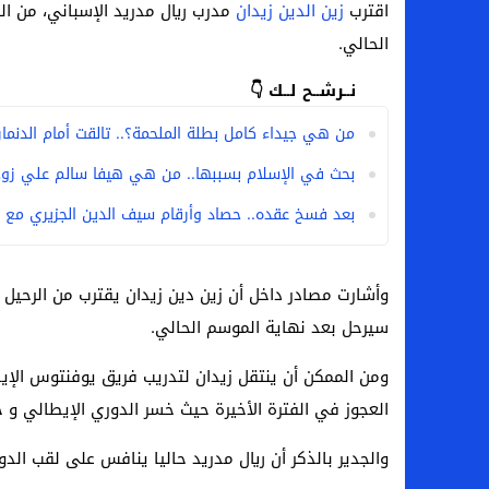
اقترب
زين الدين زيدان
مدرب ريال مدريد الإسباني، من ا
الحالي.
نــرشــح لــك 👇
من هي جيداء كامل بطلة الملحمة؟.. تالقت أمام الدنمارك 
بحث في الإسلام بسببها.. من هي هيفا سالم علي زوج
بعد فسخ عقده.. حصاد وأرقام سيف الدين الجزيري مع ا
وأشارت مصادر داخل أن زين دين زيدان يقترب من الرحيل و
سيرحل بعد نهاية الموسم الحالي.
ومن الممكن أن ينتقل زيدان لتدريب فريق يوفنتوس الإيط
العجوز في الفترة الأخيرة حيث خسر الدوري الإيطالي و خ
والجدير بالذكر أن ريال مدريد حاليا ينافس على لقب الد