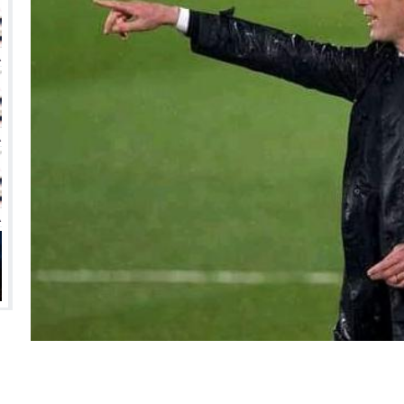
انتهت أزمة العالمي المالية؟
سميًا
فها للأنظار؟
امة نبيه