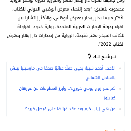
ومن جانبها نشرت دار إبهار للنشر والتوزيع صورة بوستر الرواية
مصحوبه بتعليق: “بعد إنتهاء معرض أبوظبي الدولي للكتاب،
الأكثر مبيعا بدار إبهار بمعرض أبوظبي، والأكثر إنتشارا بين
القراء بدولة الإمارات العربية المتحدة، رواية خدود الفراولة
للكاتب المبدع معتز فتيحة، الرواية من إصدارات دار إبهار بمعرض
الكتاب 2022″.
نــرشــح لــك 👇
الأحد.. أحمد شيبة يحيي حفلًا غنائيًا ضخمًا في مارسيليا بيتش
بالساحل الشمالي
كم عمر زوج يومي خوري؟.. وأبرز المعلومات عن غورهان
كيزيلوز
من هي زينب كرم بعد عقد قرانها على فيصل فريد؟