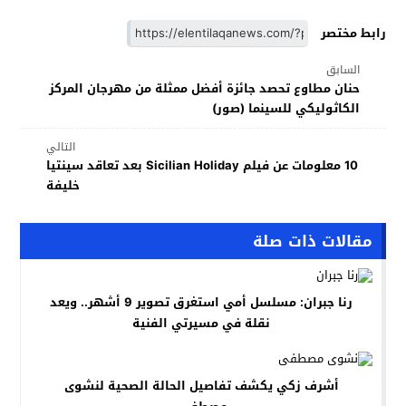
رابط مختصر
السابق
حنان مطاوع تحصد جائزة أفضل ممثلة من مهرجان المركز
الكاثوليكي للسينما (صور)
التالي
10 معلومات عن فيلم Sicilian Holiday بعد تعاقد سينتيا
خليفة
مقالات ذات صلة
رنا جبران: مسلسل أمي استغرق تصوير 9 أشهر.. ويعد
نقلة في مسيرتي الفنية
أشرف زكي يكشف تفاصيل الحالة الصحية لنشوى