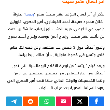
آخر أعمال معتز فتيحة
يذكر أن آخر أعمال المؤلف معتز فتيحة فيلم “
ريتسا
” بطولة
الفنان محمود حميدة، أحمد الفيشاوي، أمير المصرى، كارولين
عزمى، مي الغيطي، مريم الخشت، نور إيهاب، عائشة بن أحمد،
من تأليف معتز فتيحة، وإنتاج أيمن يوسف، وإخراج أحمد يسرى.
وتدور أحداثه حول 3 قصص حب مختلفة، وكل قصة لها طابع
خاص وتسير فى خطوط متوازية إلا أن هناك رابط بينها.
ويعد فيلم “ريتسا” من نوعية الأفلام الرومانسية التي تدور
أحداثه في إطار اجتماعي في حقيبتين مختلفتين من الزمن
وهما الخمسينات والوقت الحالي منها قصة أمير المصري الذي
يعود للسينما المصرية بعد غياب 9 سنوات.