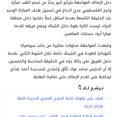
دخل الزمالك المواجهة بتركيز كبير بحثا عن حسم اللقب مبكرا،
ونجح الفلسطيني عدي الدباغ في تسجيل هدف المباراة الوحيد
عند الدقيقة التاسعة بعدما استغل خطأ دفاعيا داخل منطقة
الجزاء، ليسدد الكرة بقوة داخل الشباك ويمنح فريقه تقدما
مبكرا أربك حسابات المنافس.
وشهدت المواجهة محاولات متكررة من جانب سيراميكا
كليوباترا للعودة في النتيجة، خاصة خلال الشوط الثاني، بعدما
حصل الفريق على ركلة جزاء في الدقيقة السادسة والخمسين،
إلا أن الحارس محمد عواد تألق وتصدى لتسديدة أحمد بلحاج،
ليحافظ على تقدم الزمالك حتى صافرة النهاية.
نــرشــح لــك 👇
تعرف على عقوبات لائحة الدوري المصري الجديدة كاملة
2026-2027
القيمة المالية النهائية لعرض الأهلي لضم محمود صلاح