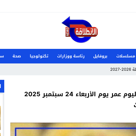
مسلسلات
بروفايل
رئاسة ووزارات
تكنولوجيا
صحة
سي
202
 الدنمارك وصنعت تاريخًا جديدًا لناشئات اليد
ا
بكام الكوكو؟.. سعر الكتكوت الأبيض اليوم عمر يوم الأربعاء 24 سبتمبر 2025
م علي زوجة ميكا غودتس نجم سان جيرمان القادم؟
 تفشل أخرى في السوق السعودي؟
زيري مع الزمالك
ين عميد كلية “آداب كفر الشيخ”