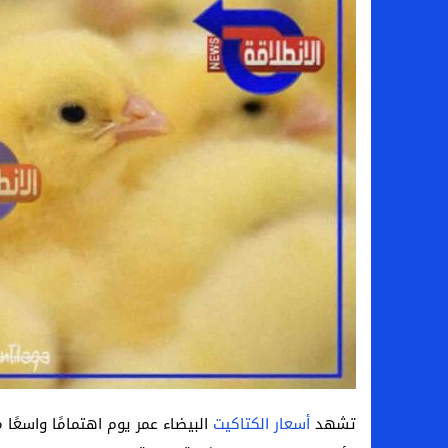
سامو كوستا في معسكر النصر السعودي.. هل 
إنهاء تعاقد سيف الدين الجزيري مع الزمالك ر
من هي لوز مينديز زوجة إبراهيم دياز بعد خط
الموصل العراقي يعلن ضم المهاجم يوسف أس
تشهد
أسعار الكتاكيت
البيضاء عمر يوم اهتمامًا واسعًا 