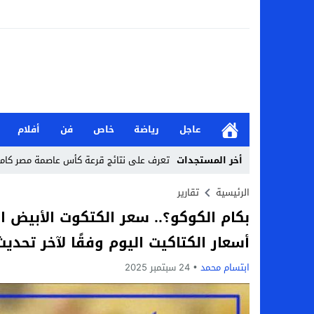
عاجل
رياضة
خاص
فن
أفلام
أخر المستجدات
تعرف على نتائج قرعة كأس عاصمة مصر كاملة 2026-7
من هي جيداء كامل بطلة الملحمة؟.. تالقت أمام
الرئيسية
تقارير
بحث في الإسلام بسببها.. من هي هيفا سال
أسعار الكتاكيت اليوم وفقًا لآخر تحديث
لماذا تنجح بعض الحملات التسويقية بينما
ابتسام محمد
24 سبتمبر 2025
بعد فسخ عقده.. حصاد وأرقام سيف الدين الج
السيرة الذاتية للدكتورة آيات حسن شمس الد