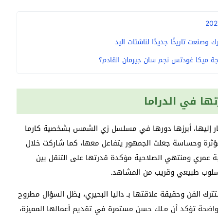
وصنعت تاريخًا جديدًا لناشئات اليد
ة ميكا غودتس نجم سان جيرمان القادم؟
ها في الدراما
ظار إليها، أبرزها دورها في مسلسل زي الشمس بشخصية كارما
ثرة وحساسة جعلت الجمهور يتفاعل معها، كما شاركت خلال
تلفين هما حسبة عمري ومنتهي الصلاحية مؤكدة قدرتها على التنقل بين
أسلوب طبيعي وقريب من المشاهد.
رك الفن وحقيقة علاقتها بـ داليا البحيري، يظل السؤال مطروح
واضحة تؤكد أن مـلك حسن مستمرة في تقديم أعمالها المميزة،