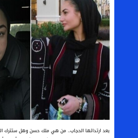
سامو كوستا في معسكر النصر السعودي.. هل 
إنهاء تعاقد سيف الدين الجزيري مع الزمالك ر
من هي لوز مينديز زوجة إبراهيم دياز بعد خط
الموصل العراقي يعلن ضم المهاجم يوسف أس
بعد ارتدائها الحجاب.. من هي ملك حسن وهل ستترك الفن 