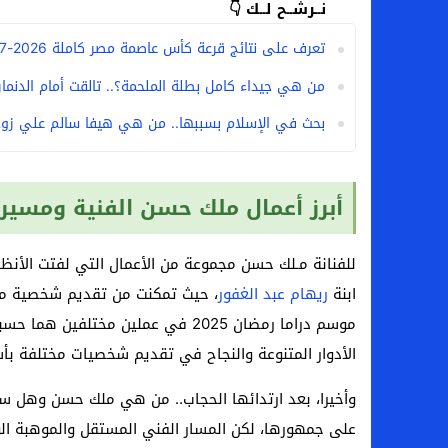
نــرشــح لــك 👇
تعرف على نتائج قرعة كأس عاصمة مصر كاملة 2026-2027
من هي جيداء كامل بطلة الملحمة؟.. تالقت أمام الدنمارك 
بحث في الإسلام بسببها.. من هي هيفا سالم علي زوج
أبرز أعمال ملك حسن الفنية ومسيرت
للفنانة مـلك حسن مجموعة من الأعمال التي لفتت الأن
ابنة
ريهام عبد الغفور
، حيث تمكنت من تقديم شخصية مؤ
موسم دراما رمضان 2025 في عملين مخ
الأدوار المتنوعة والنجاح في تقديم شخصيات مختلفة ب
وأخيرا، بعد ارتدائها الحجاب.. من هي ملك حسن وهل ستت
على جمهورها، لكن المسار الفني المستقل والموهبة ال