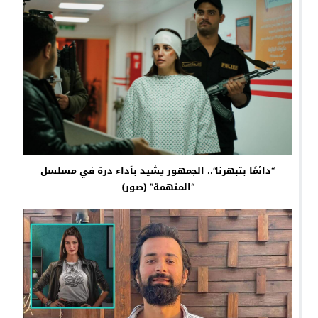
“دائمًا بتبهرنا”.. الجمهور يشيد بأداء درة في مسلسل
“المتهمة” (صور)