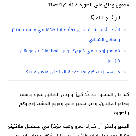
محمول وعلق على الصورة قائلًا “Rwa7ty”.
نــرشــح لــك 👇
الأحد.. أحمد شيبة يحيي حفلًا غنائيًا ضخمًا في مارسيليا بيتش
بالساحل الشمالي
كم عمر زوج يومي خوري؟.. وأبرز المعلومات عن غورهان
كيزيلوز
من هي زينب كرم بعد عقد قرانها على فيصل فريد؟
كما نال المنشور تفاعلًا كبيرًا وأبدى الفنانين عمرو يوسف،
وظافر العابدين، ودنيا سمير غانم، ومريم الخشت إعجابهم
بالصورة.
الجدير بالذكر أن شارك عمرو وهبة مؤخرًا في مسلسل فلانتينو
مع الزعيم عادل إمام والذي عُرض خلال شهر رمضان الماضي.