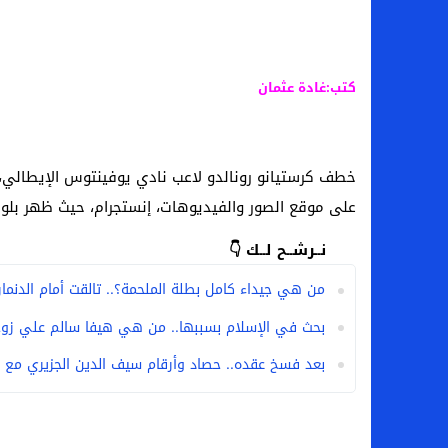
كتب:غادة عثمان
خطف كرستيانو رونالدو لاعب نادي يوفينتوس الإيطالي، و
على موقع الصور والفيديوهات، إنستجرام، حيث ظهر بلوك 
نــرشــح لــك 👇
من هي جيداء كامل بطلة الملحمة؟.. تالقت أمام الدنمارك 
بحث في الإسلام بسببها.. من هي هيفا سالم علي زوج
بعد فسخ عقده.. حصاد وأرقام سيف الدين الجزيري مع ا