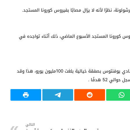
لونة، نظرًا لأنه لا يزال مصابًا بفيروس كورونا المستجد.
روس كورونا المستجد الأسبوع الماضي، ذلك أثناء تواجده في
علاوه على ذلك فقد انتقل الاعب البرتغالي إلى صفوف نادي يوفنتوس بصفقة خيالية بلغت 100مليون يورو، هذا وقد
ي 52 هدفًا .
التالي