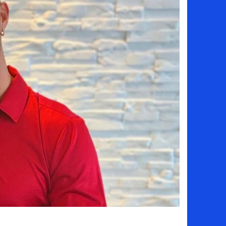
سامو كوستا في معسكر النصر السعودي.. هل 
إنهاء تعاقد سيف الدين الجزيري مع الزمالك ر
من هي لوز مينديز زوجة إبراهيم دياز بعد خط
الموصل العراقي يعلن ضم المهاجم يوسف أس