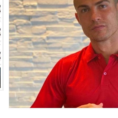
انتهت أزمة العالمي المالية؟
سميًا
فها للأنظار؟
امة نبيه