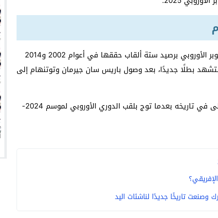
وروبي 2025.
 تفشل أخرى في السوق السعودي؟
م
زيري مع الزمالك
ين عميد كلية “آداب كفر الشيخ”
ويعد نادي ريال مدريد الإسباني الأكثر تتويجا بكأس السوبر الأوروبي برصيد ستة ألقاب حققها في أعوام 2002 و2014
انتهت أزمة العالمي المالية؟
 نسخة هذا العام ستشهد بطلًا جديدًا، بعد وصول باريس سان جيرمان وتوتنهام إلى
توتنهام يخوض نهائي كأس السوبر الأوروبي للمرة الأولى في تاريخه بعدما توج بلقب الدوري الأوروبي لموسم 2024-
لإفريقي؟
وصنعت تاريخًا جديدًا لناشئات اليد