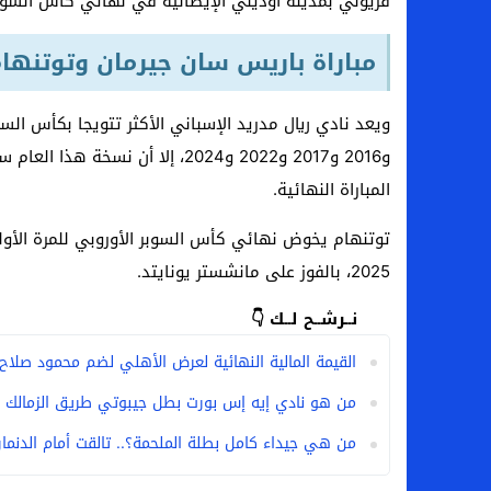
فريولي بمدينة أوديني الإيطالية في نهائي كأس السوبر الأ
لماذا تنجح بعض الحملات التسويقية بينما
مباراة باريس سان جيرمان وتوتنها
بعد فسخ عقده.. حصاد وأرقام سيف الدين الج
السيرة الذاتية للدكتورة آيات حسن شمس الد
سامو كوستا في معسكر النصر السعودي.. هل 
و2016 و2017 و2022 و2024، إلا أن
المباراة النهائية.
2025، بالفوز على مانشستر يونايتد.
نــرشــح لــك 👇
القيمة المالية النهائية لعرض الأهلي لضم محمود صلاح
من هو نادي إيه إس بورت بطل جيبوتي طريق الزمالك ا
من هي جيداء كامل بطلة الملحمة؟.. تالقت أمام الدنمارك 