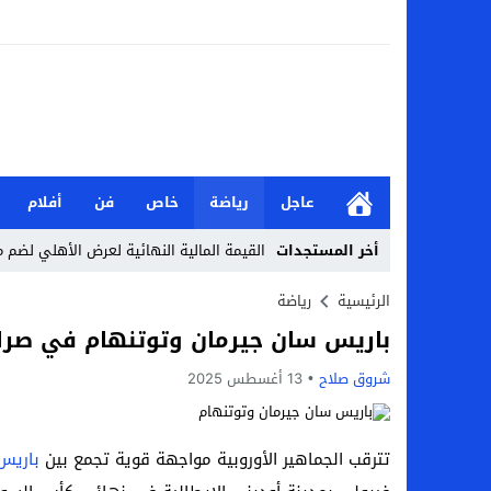
عاجل
رياضة
خاص
فن
أفلام
أخر المستجدات
القيمة المالية النهائية لعرض الأهلي لضم 
من هو نادي إيه إس بورت بطل جيبوتي طريق 
الرئيسية
رياضة
باريس سان جيرمان وتوتنهام في صراع ت
الأحد.. أحمد شيبة يحيي حفلًا غنائيًا ضخمًا
شروق صلاح
13 أغسطس 2025
تعرف على نتائج قرعة كأس عاصمة مصر كاملة 2026-7
من هي جيداء كامل بطلة الملحمة؟.. تالقت أمام
تترقب الجماهير الأوروبية مواجهة قوية تجمع بين
باريس
بحث في الإسلام بسببها.. من هي هيفا سال