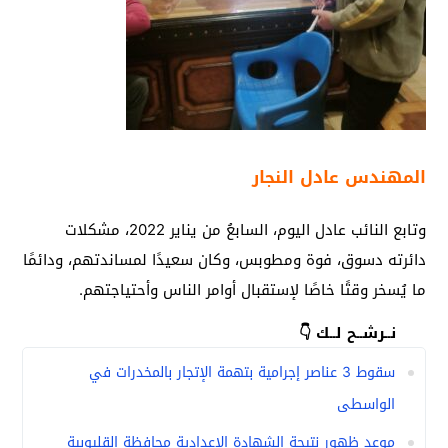
المهندس عادل النجار
وتابع النائب عادل اليوم، السابعُ من يناير 2022، مشكلات
دائرته دسوق، فوة ومطوبس، وكان سعيدًا لمساندتهم، ودائمًا
ما يُسخر وقتًا خاصًا لإستقبال أوامر الناس وأحتياجتهم.
نــرشــح لــك 👇
سقوط 3 عناصر إجرامية بتهمة الإتجار بالمخدرات في
الواسطى
موعد ظهور نتيجة الشهادة الإعدادية محافظة القليوبية