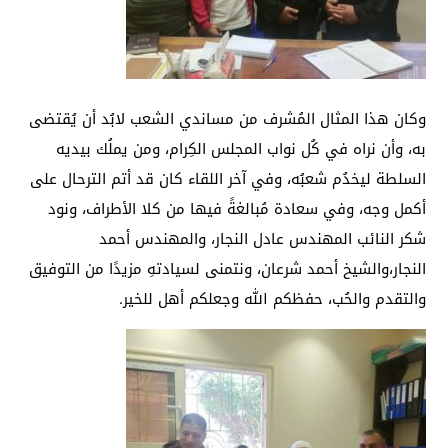
وكان هذا المثال المُشرف من مساندي الشعب لابُد أن يُقتضى
به، وأن نراه في كُل نواب المجلس الكِرام، ومن يملُك بيديه
السلطة ليخدُم شعبُه، وفي آخر اللقاء كان قد أتم الترحال على
أكمل وجه، وفي سعادة مُبالغةً فيها من كلا الأطراف، ونود
شكر النائب المهندس عادل النجار، والمهندس أحمد
النجار،والشيخ أحمد شرعان، ونتمنى لسيادتهِ مزيدًا من التوفيق
والتقدم والحُب، حفظكم الله وجعلكم أهل للخير.