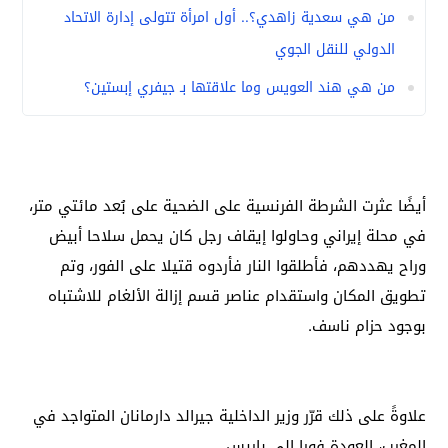
من هي سعدية زاهدي؟.. أول امرأة تتولى إدارة الاتحاد
الدولي للنقل الجوي
من هي هند العويس وما علاقتها بـ جيفري إبستين؟
أيضًا عثرت الشرطة الفرنسية على الضحية على بُعد مائتي متر،
في محلة إيراني وحاولوا إيقاف رجل كان يحمل سلاحا أبيض
وراح يهددهم، فأطلقوا النار فأردوه قتيلا على الفور،
وتم
تطويق المكان واستقدام عناصر قسم إزالة الألغام للاشتباه
بوجود حزام ناسف.
علاوةً على ذلك قرّر وزير الداخلية جيرالد دارمانان المتواجد في
المغرب، العودة فورا إلى باريس.