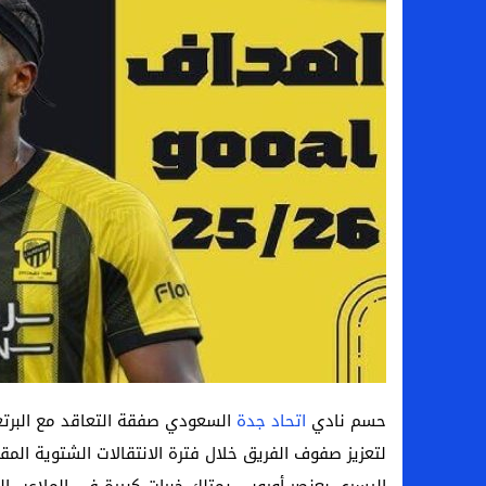
سامو كوستا في معسكر النصر السعودي.. هل 
إنهاء تعاقد سيف الدين الجزيري مع الزمالك ر
من هي لوز مينديز زوجة إبراهيم دياز بعد خط
الموصل العراقي يعلن ضم المهاجم يوسف أس
حسم نادي
اتحاد جدة
السعودي صفقة التعاقد مع البرتغ
لتعزيز صفوف الفريق خلال فترة الانتقالات الشتوية الم