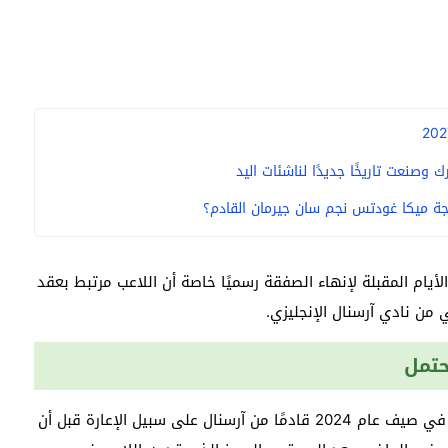
وصنعت تاريخًا جديدًا لناشئات اليد
ة ميكا غودتس نجم سان جيرمان القادم؟
أيام المقبلة لإنهاء الصفقة رسميًا خاصة أن اللاعب مرتبط بعقد
 من نادي آرسنال الإنجليزي.
حتمل
وكان نونو تفاريس قد انضم إلى نادي لاتسيو الإيطالي في صيف عام 2024 قادمًا من آرسنال على سبيل الإعارة قبل أن