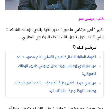
كتب : عيسى عمر
نفى ” أمير مرتضي منصور ” مدير الكرة بنادي الزمالك الشائعات
التي تتردد حول تأجيل لقاء الرجاء البيضاوي المغربي .
نــرشــح لــك 👇
القيمة المالية النهائية لعرض الأهلي لضم محمود صلاح
من هو نادي إيه إس بورت بطل جيبوتي طريق الزمالك
الإفريقي؟
من هي جيداء كامل بطلة الملحمة؟.. تالقت أمام الدنمارك
وصنعت تاريخًا جديدًا لناشئات اليد
حيث صرح ” أمير مرتضي ” وقال ” حتى الآن لم يتوصل معنا أي