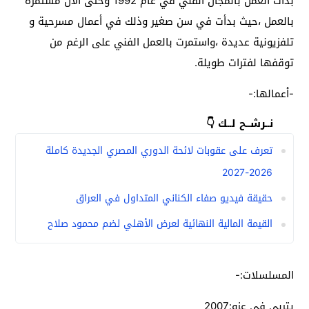
بدأت العمل بالمجال الفني في عام 1992 وحتى الآن مستمرة
بالعمل ،حيث بدأت في سن صغير وذلك في أعمال مسرحية و
تلفزيونية عديدة ،واستمرت بالعمل الفني على الرغم من
توقفها لفترات طويلة.
-أعمالها:-
نــرشــح لــك 👇
تعرف على عقوبات لائحة الدوري المصري الجديدة كاملة
2026-2027
حقيقة فيديو صفاء الكناني المتداول في العراق
القيمة المالية النهائية لعرض الأهلي لضم محمود صلاح
المسلسلات:-
يتربى في عزو:2007