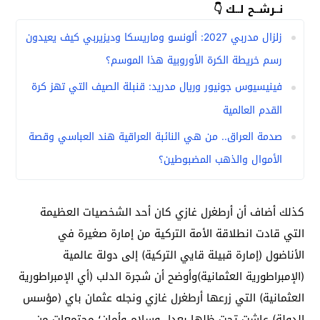
نــرشــح لــك 👇
زلزال مدربي 2027: ألونسو وماريسكا وديزيربي كيف يعيدون
رسم خريطة الكرة الأوروبية هذا الموسم؟
فينيسيوس جونيور وريال مدريد: قنبلة الصيف التي تهز كرة
القدم العالمية
صدمة العراق.. من هي النائبة العراقية هند العباسي وقصة
الأموال والذهب المضبوطين؟
كذلك أضاف أن أرطغرل غازي كان أحد الشخصيات العظيمة
التي قادت انطلاقة الأمة التركية من إمارة صغيرة في
الأناضول (إمارة قبيلة قايي التركية) إلى دولة عالمية
(الإمبراطورية العثمانية)وأوضح أن شجرة الدلب (أي الإمبراطورية
العثمانية) التي زرعها أرطغرل غازي ونجله عثمان باي (مؤسس
الدولة) عاشت تحت ظلها بعدل وسلام وأمان؛ مجتمعات من