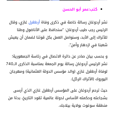
كتب:عمر أبو الحسن
نشر أردوغان رسالة خاصة في ذكرى وفاة
أرطغرل
غازي، وقال
الرئيس رجب طيب أردوغان: “سنحافظ على الأناضول وطنا
للأتراك إلى الأبد، وسنواصل العمل بكل قوتنا لضمان أن يعيش
شعبنا في ازدهار وأمن”.
و بحسب بيان صادر عن دائرة الاتصال في رئاسة الجمهورية؛
نشر الرئيس أردوغان رسالة يوم الجمعة بمناسبة الذكرى الــ740
لوفاة أرطغرل غازي (والد مؤسس الدولة العثمانية) ومهرجان
اليوروك (الأتراك الرحّل).
حيث ترحم أردوغان على المؤسس أرطغرل غازي الذي أرسى
بشجاعته وحكمته الأساس لدولة عالمية تقود التاريخ، بدءًا من
منطقة سوغوت بولاية بيلاجك.