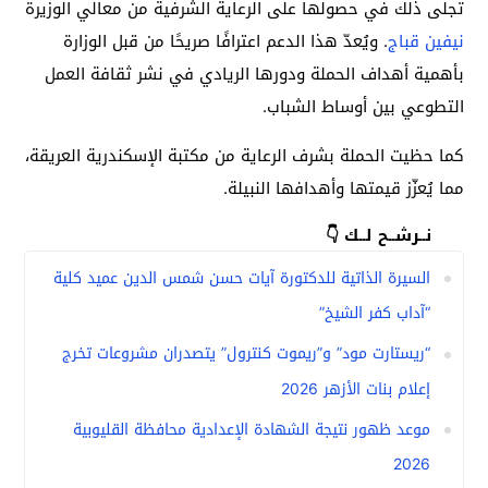
تجلى ذلك في حصولها على الرعاية الشرفية من معالي الوزيرة
نيفين قباج
. ويُعدّ هذا الدعم اعترافًا صريحًا من قبل الوزارة
بأهمية أهداف الحملة ودورها الريادي في نشر ثقافة العمل
التطوعي بين أوساط الشباب.
كما حظيت الحملة بشرف الرعاية من مكتبة الإسكندرية العريقة،
مما يُعزّز قيمتها وأهدافها النبيلة.
نــرشــح لــك 👇
السيرة الذاتية للدكتورة آيات حسن شمس الدين عميد كلية
“آداب كفر الشيخ”
“ريستارت مود” و”ريموت كنترول” يتصدران مشروعات تخرج
إعلام بنات الأزهر 2026
موعد ظهور نتيجة الشهادة الإعدادية محافظة القليوبية
2026