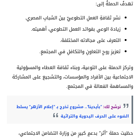
تهدفُ الحملةُ إلى:
نشرِ ثقافةِ العملِ التطوعيّ بينَ الشبابِ المصري.
زيادة الوعي بفوائد العمل التطوعي، أهميته.
التعرف على مجالاته المختلفة.
تعزيزِ روحِ التعاونِ والتكافلِ في المجتمعِ.
وتركز الحملة على التوعية، وبناء ثقافة العطاء والمسؤولية
الاجتماعية بين الأفراد والمؤسسات، والتشجيع على المشاركة
والمساهمة الفعالة في المجتمع.
نرشح لك:
“بأيدينا”.. مشروع تخرج بـ “إعلام الأزهر” يسلط
الضوء على الحرف اليدوية والتراثية
حظيت حملة “أثر” بدعمٍ كبيرٍ من وزارة التضامن الاجتماعي،