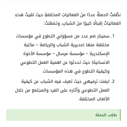
نظّمَتْ الحملةُ عددًا منَ الفعالياتِ المختلفةِ حيث لقيتْ هذهِ
الفعالياتُ إقبالًا كبيرًا منَ الشبابِ، وتضمّنتْ:
سمينار ضم عدد من مسؤولي التطوع في مؤسسات
مختلفة منها (مديرية الشباب والرياضة – مكتبة
الإسكندرية – مؤسسة مرسال – مؤسسة الأخوة
الانسانية) حيث تحدثوا عن اهمية العمل التطوعي
وكيفية التطوع في هذه المؤسسات.
ايفنت ترفيهي حيث تعرف فيه الشباب عن كيفية
العمل التطوعي وأثاره على الفرد والمجتمع من خلال
الألعاب المختلفة.
طلاب الحملة