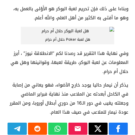
وبناءا على ذلك فإن تحريم لعبة البوكر هو الأَوْلى بالعمل به،
وهو ما أفتى به الكثير من أهل العلم، والله أعلم.
هل لعبة Poker حلال أم حرام
وفي نهاية هذا التقرير قد رصدنا لكم “الانطلاقة نيوز” ، أبرز
المعلومات عن لعبة البوكر، طريقة لعبها، وقوانينها وهل هي
حلال أم حرام.
يذكر أن نيمار حاليا يوجد خارج الأضواء، فهو يعاني من إصابة
في الكاحل أبعدته عن الملاعب منذ نهاية فبراير الماضي
وجعلته يغيب في دور الـ16 من دوري أبطال أوروبا، ومن المقرر
عودة نيمار للملاعب في صيف هذا العام.