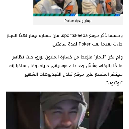
نيمار ولعبة Poker
وحسبما ذكر موقع sportskeeda، فإن خسارة نيمار لهذا المبلغ
جاءت بعدما لعب Poker لمدة ساعتين.
ولم يكن “نيمار” منزعجا من خسارة المليون يورو، حيث تظاهر
مازحًا بالبكاء، وشغّل بعد ذلك موسيقى حزينة، وقال ساخرا إنه
سينشر المقطع على موقع تبادل الفيديوهات الشهير
“يوتيوب”.