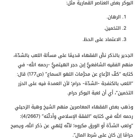
البوكر بعض العناصر القمارية مثل:
الرهان.
التخمين.
الاعتماد على الحظ.
الجدير بالذكر نصَّ الفقهاء قديمًا على مسألة اللعب بالشدّة،
منهم الفقيه الشافعيُّ إبن حجر الهيتميُّ -رحمه الله- في
كتابه “كفّ الرَّعاع عن محرَّمات اللهو السماع” (ص177) قال:
“اللعب بالكنفجة -الشدّة- حرام؛ لأن العمدة فيه على الحزر
التخمين”، أي أن لعبة البوكر حرام.
وذهب بعض الفقهاء المعاصرين منهم الشيخ وهبة الزحيلي
رحمه الله في كتابه “الفقة الإسلامي وأدلّته” (4/2667):
“ولعب الشدَّة أو الورق مكروه؛ لأنّه يُلهي عن ذكر الله، ويصبح
حرامًا إن كان على شرط المال”.