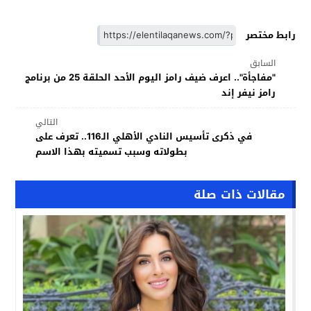
رابط مختصر
السابق
"مفاجأة".. اعرف ضيف رامز اليوم الأحد الحلقة 25 من برنامج
رامز نيفر إند
التالي
في ذكرى تأسيس النادي الأهلي الـ116.. تعرف على
بطولاته وسبب تسميته بهذا الاسم
مقالات ذات صلة