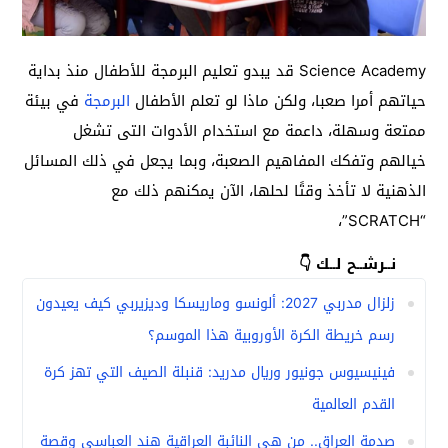
Science Academy قد يبدو تعليم البرمجة للأطفال منذ بداية
حياتهم أمرا صعبا، ولكن ماذا لو تعلم الأطفال
البرمجة
في بيئة
ممتعة وسهلة، داعمة مع استخدام الأدوات التى تشغل
خيالهم وتفكك المفاهيم الصعبة، وبما يجعل في ذلك المسائل
الذهنية لا تأخذ وقتًا لحلها، الآن يمكنهم ذلك مع
“SCRATCH”،
نــرشــح لــك 👇
زلزال مدربي 2027: ألونسو وماريسكا وديزيربي كيف يعيدون
رسم خريطة الكرة الأوروبية هذا الموسم؟
فينيسيوس جونيور وريال مدريد: قنبلة الصيف التي تهز كرة
القدم العالمية
صدمة العراق.. من هي النائبة العراقية هند العباسي وقصة