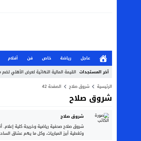
عاجل
رياضة
خاص
فن
أفلام
أخر المستجدات
القيمة المالية النهائية لعرض الأهلي لضم 
من هو نادي إيه إس بورت بطل جيبوتي طريق 
الرئيسية
شروق صلاح
الصفحة 42
شروق صلاح
الأحد.. أحمد شيبة يحيي حفلًا غنائيًا ضخمًا
تعرف على نتائج قرعة كأس عاصمة مصر كاملة 2026-7
شروق صلاح
من هي جيداء كامل بطلة الملحمة؟.. تالقت أمام
شروق صلاح صحفية رياضية وخريجة كلية إعلام. أقد
وتغطية أبرز المباريات، وكل ما يهم عشاق الساحر
بحث في الإسلام بسببها.. من هي هيفا سال