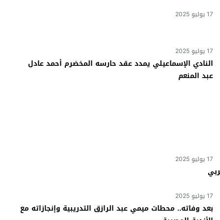
 تفشل أخرى في السوق السعودي؟
17 يوليو 2025
زيري مع الزمالك
ين عميد كلية “آداب كفر الشيخ”
17 يوليو 2025
النادي الإسماعيلي يمدد عقد حارسه المخضرم أحمد عادل
انتهت أزمة العالمي المالية؟
عبد المنعم
17 يوليو 2025
ربي
17 يوليو 2025
بعد وفاته.. محطات ميمي عبد الرازق التدريبية وإنجازاته مع