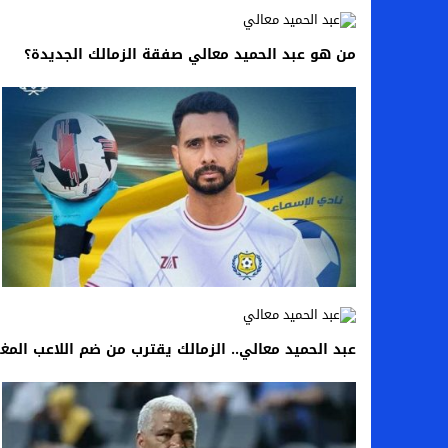
لماذا تنجح بعض الحملات التسويقية بينما
من هو عبد الحميد معالي صفقة الزمالك الجديدة؟
بعد فسخ عقده.. حصاد وأرقام سيف الدين الج
السيرة الذاتية للدكتورة آيات حسن شمس الد
سامو كوستا في معسكر النصر السعودي.. هل 
عبد الحميد معالي.. الزمالك يقترب من ضم اللاعب المغ