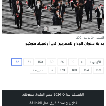
السبت, 24 يوليو 2021
بداية بعنوان الوداع للمصريين في أولمبياد طوكيو
الأولى »
«
10
20
30
150
151
152
153
154
160
170
»
الأخيرة »
الانطلاقة نيوز
© 2026 جميع الحقوق محفوظة.
تطوير بواسطة فريق عمل الانطلاقة