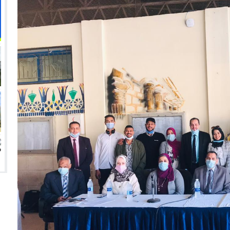
 الدنمارك وصنعت تاريخًا جديدًا لناشئات اليد
م علي زوجة ميكا غودتس نجم سان جيرمان القادم؟
 تفشل أخرى في السوق السعودي؟
زيري مع الزمالك