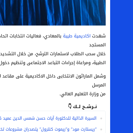
شهدت
اكاديمية طيبة
بالمعادي، فعاليات انتخابات اتحا
المستجد
خلال سحب الطلاب لاستمارات الترشح، من خلال التشديد من
الطبية، ومراعاة إجراءات التباعد الاجتماعى وتنظيم دخول
وشمل الماراثون الانتخابى داخل الاكاديمية على مقاعد ا
المرسل
من وزارة التعليم العالي.
نــرشــح لــك 👇
السيرة الذاتية للدكتورة آيات حسن شمس الدين عميد كل
“ريستارت مود” و”ريموت كنترول” يتصدران مشروعات تخرج إعل