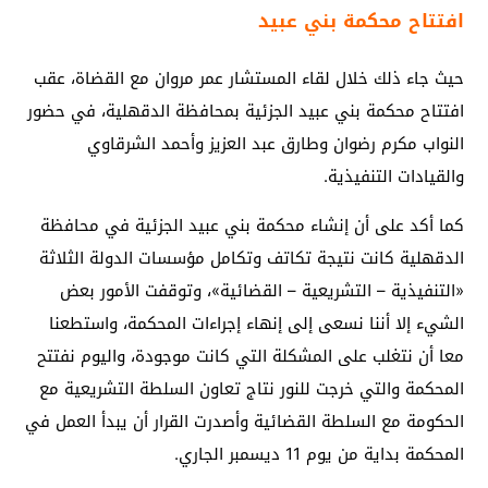
افتتاح محكمة بني عبيد
حيث جاء ذلك خلال لقاء المستشار عمر مروان مع القضاة، عقب
افتتاح محكمة بني ‏عبيد الجزئية بمحافظة الدقهلية، في حضور
النواب مكرم رضوان وطارق عبد العزيز وأحمد الشرقاوي
والقيادات التنفيذية.‏
كما أكد على أن إنشاء محكمة بني عبيد الجزئية في محافظة
الدقهلية كانت نتيجة ‏تكاتف وتكامل مؤسسات الدولة الثلاثة
«التنفيذية – التشريعية – القضائية»، وتوقفت الأمور ‏بعض
الشيء إلا أننا نسعى إلى إنهاء إجراءات المحكمة، واستطعنا
معا أن نتغلب على المشكلة التي كانت موجودة، واليوم نفتتح
المحكمة والتي خرجت للنور نتاج تعاون السلطة ‏التشريعية مع
الحكومة مع السلطة القضائية وأصدرت القرار أن يبدأ العمل في
المحكمة بداية من ‏يوم 11 ديسمبر الجاري.‏