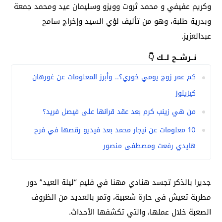
وكريم عفيفي و محمد ثروت وويزو وسليمان عيد ومحمد جمعة
وبدرية طلبة، وهو من تأليف لؤي السيد وإخراج سامح
عبدالعزيز.
نــرشــح لــك 👇
كم عمر زوج يومي خوري؟.. وأبرز المعلومات عن غورهان
كيزيلوز
من هي زينب كرم بعد عقد قرانها على فيصل فريد؟
10 معلومات عن نيجار محمد بعد فيديو رقصها في فرح
هايدي رفعت ومصطفى منصور
جديرا بالذكر تجسد هنادي مهنا في فليم “ليلة العيد” دور
مطربة تعيش فى حارة شعبية، وتمر بالعديد من الظروف
الصعبة خلال عملها، والتي تكشفها الأحداث.