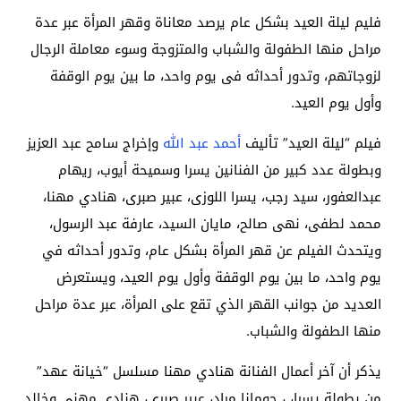
فليم ليلة العيد بشكل عام يرصد معاناة وقهر المرأة عبر عدة
مراحل منها الطفولة والشباب والمتزوجة وسوء معاملة الرجال
لزوجاتهم، وتدور أحداثه فى يوم واحد، ما بين يوم الوقفة
وأول يوم العيد.
فيلم “ليلة العيد” تأليف
أحمد عبد الله
وإخراج سامح عبد العزيز
وبطولة عدد كبير من الفنانين يسرا وسميحة أيوب، ريهام
عبدالعفور، سيد رجب، يسرا اللوزى، عبير صبرى، هنادي مهنا،
محمد لطفى، نهى صالح، مايان السيد، عارفة عبد الرسول،
ويتحدث الفيلم عن قهر المرأة بشكل عام، وتدور أحداثه في
يوم واحد، ما بين يوم الوقفة وأول يوم العيد، ويستعرض
العديد من جوانب القهر الذي تقع على المرأة، عبر عدة مراحل
منها الطفولة والشباب.
يذكر أن آخر أعمال الفنانة هنادي مهنا مسلسل “خيانة عهد”
من بطولة يسرا، ، جومانا مراد، عبير صبري، هنادى مهنى وخالد