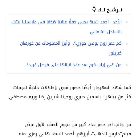
نــرشــح لــك 👇
الأحد.. أحمد شيبة يحيي حفلًا غنائيًا ضخمًا في مارسيليا بيتش
بالساحل الشمالي
كم عمر زوج يومي خوري؟.. وأبرز المعلومات عن غورهان
كيزيلوز
من هي زينب كرم بعد عقد قرانها على فيصل فريد؟
كما شهد المهرجان أيضًا حضور قوي بإطلالات خلابة لنجمات
كثر من بينهن: ياسمين صبري روجينا شيرين رضا وريم مصطفى.
من جانب آخر حضر عدد كبير من نجوم الصف الأول عرض
فيلم”حارس الذهب”، أبرزهم: أحمد السقا هاني رمزي منه