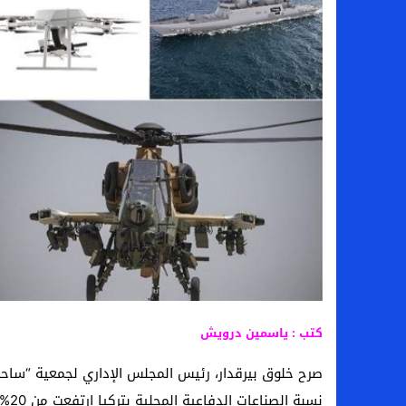
سامو كوستا في معسكر النصر السعودي.. هل 
إنهاء تعاقد سيف الدين الجزيري مع الزمالك ر
من هي لوز مينديز زوجة إبراهيم دياز بعد خط
الموصل العراقي يعلن ضم المهاجم يوسف أس
كتب : ياسمين درويش
صرح خلوق بيرقدار، رئيس المجلس الإداري لجمعية “ساحة
نسبة الصناعات الدفاعية المحلية بتركيا ارتفعت من 20% إلى 70%.