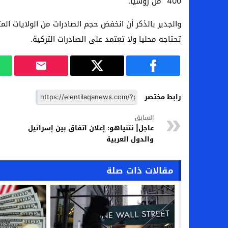
400” من روسيا.
والجدير بالذكر أن انخفض حجم الصادرات من الولايات المت
تحتاجه محليا ولا تعتمد على الصادرات التركية.
رابط مختصر
السابق
عاجل| نتنياهو: إعلان اتفاق بين إسرائيل
والدول العربية
مقالات ذات صلة