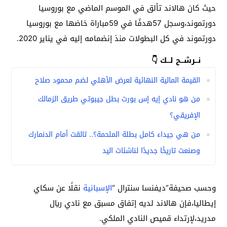
حيث كان هالاند تألق في الموسم الماضي مع بوروسيا
دورتموند،وسجل 57هدفًا في 59مباراة خاضها مع بوروسيا
دورتموند في كل البطولات منذ إنضمامه إليه في يناير 2020.
نــرشــح لــك 👇
القيمة المالية النهائية لعرض الأهلي لضم محمود صلاح
من هو نادي إيه إس بورت بطل جيبوتي طريق الزمالك
الإفريقي؟
من هي جيداء كامل بطلة الملحمة؟.. تالقت أمام الدنمارك
وصنعت تاريخًا جديدًا لناشئات اليد
وحسب صحيفة”ديفنسا سنترال “
الإسبانية
نقلًا عن سكاي
إيطاليا،فإن هالاند لديه إتفاق مسبق مع نادي ريال
مدريد،لإرتداء قميص النادي الملكي.