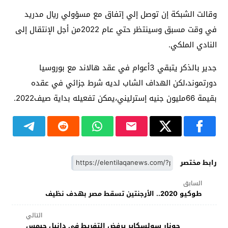
وقالت الشبكة إن توصل إلي إتفاق مع مسؤولي ريال مدريد
في وقت مسبق وسينتظر حتي عام 2022من أجل الإنتقال إلى
النادي الملكي.
جدير بالذكر يتبقي 3أعوام في عقد هالاند مع بوروسيا
دورتموند،لكن الهداف الشاب لديه شرط جزائي في عقده
بقيمة 66مليون جنيه إسترليني،يمكن تفعيله بداية صيف2022.
رابط مختصر
السابق
طوكيو 2020.. الأرجنتين تسقط مصر بهدف نظيف
التالي
جونار سولسكاير يرفض التفريط في دانيل جيمس