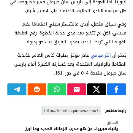
لابورتا. أما العودة إلى باريس سان جيرمان فغير مطروحة، في
ظل سياسة النادي الحالية بالاعتماد على لاعبين شباب.
وفي سياق متصل، أبدى مانشستر سيتي اهتمامًا بضم
ميـسي، لكن لم تتضح بعد مدى جدية الخطوة، رغم العلاقة
القوية التي تربط اللاعب بمدرب الفريق بيب جوارديولا.
يُذكر أن
إنتر ميامي
غادر مؤخرًا بطولة كأس العالم للأندية
المقامة بالولايات المتحدة، بعد خسارته الكبيرة أمام باريس
سان جيرمان بنتيجة 4-0 في دور الـ16.
رابط مختصر
السابق
يانيك فيريرا.. من هو مدرب الزمالك الجديد وما أبرز