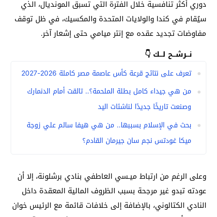
دوري أكثر تنافسية خلال الفترة التي تسبق المونديال، الذي
سيُقام في كندا والولايات المتحدة والمكسيك، في ظل توقف
مفاوضات تجديد عقده مع إنتر ميامي حتى إشعار آخر.
نــرشــح لــك 👇
تعرف على نتائج قرعة كأس عاصمة مصر كاملة 2026-2027
من هي جيداء كامل بطلة الملحمة؟.. تالقت أمام الدنمارك
وصنعت تاريخًا جديدًا لناشئات اليد
بحث في الإسلام بسببها.. من هي هيفا سالم علي زوجة
ميكا غودتس نجم سان جيرمان القادم؟
وعلى الرغم من ارتباط ميـسي العاطفي بنادي برشلونة، إلا أن
عودته تبدو غير مرجحة بسبب الظروف المالية المعقدة داخل
النادي الكتالوني، بالإضافة إلى خلافات قائمة مع الرئيس خوان