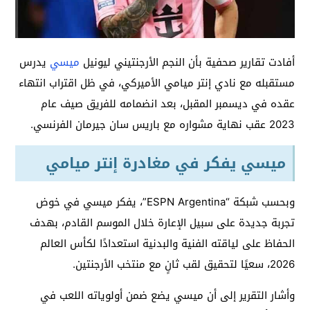
أفادت تقارير صحفية بأن النجم الأرجنتيني ليونيل
ميسي
يدرس
مستقبله مع نادي إنتر ميامي الأميركي، في ظل اقتراب انتهاء
عقده في ديسمبر المقبل، بعد انضمامه للفريق صيف عام
2023 عقب نهاية مشواره مع باريس سان جيرمان الفرنسي.
ميسي يفكر في مغادرة إنتر ميامي
وبحسب شبكة “ESPN Argentina”، يفكر ميسي في خوض
تجربة جديدة على سبيل الإعارة خلال الموسم القادم، بهدف
الحفاظ على لياقته الفنية والبدنية استعدادًا لكأس العالم
2026، سعيًا لتحقيق لقب ثانٍ مع منتخب الأرجنتين.
وأشار التقرير إلى أن ميسي يضع ضمن أولوياته اللعب في