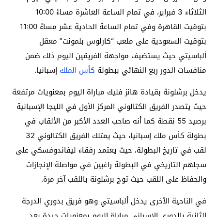
الثلاثاء 3 فبراير، في تمام الساعة العاشرة مساءً 10:00
بتوقيت القاهرة وفي تمام الساعة الحادية عشر مساءً 11:00
بتوقيت السعودية على ملعب “كارلوس بلمونت” معقل
ألباسيتي حيث يستضيف مواجهة الفريقين اليوم ذلك ضمن
منافسات الدور ربع النهائي ببطولة
كأس الملك
إسبانيا.
يدخل برشلونة بقيادة هانز فليك مباراة اليوم بمعنويات مرتفعة
حيث يتصدر الفريق الكتالوني المركز الأول في الليجا الإسبانية
برصيد 55 نقطة كما أنه صاحب العدد الأكبر من الألقاب في
بطولة كأس ملك إسبانيا، حيث يمتلك الفريق الكتالوني 32
لقب في تاريخ البطولة، حيث يعتمد رفقاء ليفاندوفسكي على
سجلهم التاريخي في البطولة راغبين في مواصلة الإنجازات
والحفاظ على اللقب حيث توج برشلونة باللقب آخر مرة.
في الناحية الأخرى يدخل ألباسيتي وهو فريق بدوري الدرجة
الثانية بالدوري الإسباني مباراة اليوم بمعنويات جيدة بعد