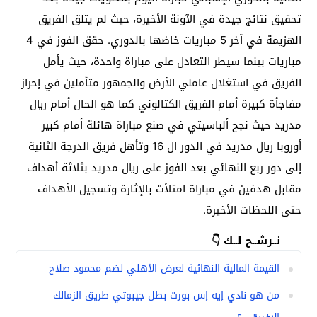
تحقيق نتائج جيدة في الآونة الأخيرة، حيث لم يتلق الفريق
الهزيمة في آخر 5 مباريات خاضها بالدوري. حقق الفوز في 4
مباريات بينما سيطر التعادل على مباراة واحدة، حيث يأمل
الفريق في استغلال عاملي الأرض والجمهور متأملين في إحراز
مفاجأة كبيرة أمام الفريق الكتالوني كما هو الحال أمام ريال
مدريد حيث نجح ألباسيتي في صنع مباراة هائلة أمام كبير
أوروبا ريال مدريد في الدور ال 16 وتأهل فريق الدرجة الثانية
إلى دور ربع النهائي بعد الفوز على ريال مدريد بثلاثة أهداف
مقابل هدفين في مباراة امتلأت بالإثارة وتسجيل الأهداف
حتى اللحظات الأخيرة.
نــرشــح لــك 👇
القيمة المالية النهائية لعرض الأهلي لضم محمود صلاح
من هو نادي إيه إس بورت بطل جيبوتي طريق الزمالك