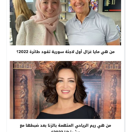
من هي مايا غزال أول لاجئة سورية تقود طائرة 2022؟
من هي ريم الرياحي المتهمة بالزنا بعد ضبطها مع