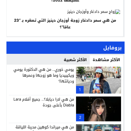
عشيقها 2022؟
من هي سمر دادغار زوجة أوزجان دينيز التي تصغره بـ “23
عامًا”؟
بروفايل
الأكثر مشاهدة
الأكثر شعبية
يومي خوري.. من هي الدكتورة يومي
ويكيبيديا وما هو زوجها وعمرها
وديانتها؟
1
من هي لارا ديابلا؟.. جميع أفلام Lara
Diabla بأعلى جودة
2
من هي ميراندا كوهين مدربة اللياقة