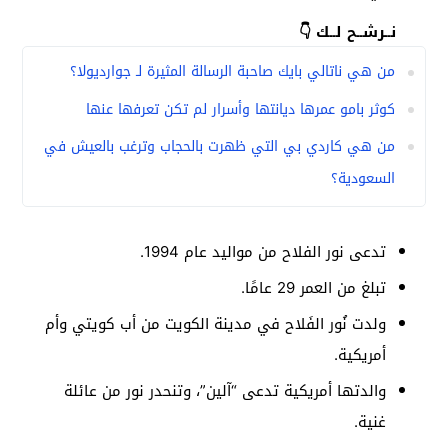
نــرشــح لــك 👇
من هي ناتالي بايك صاحبة الرسالة المثيرة لـ جوارديولا؟
كوثر بامو عمرها ديانتها وأسرار لم تكن تعرفها عنها
من هي كاردي بي التي ظهرت بالحجاب وترغب بالعيش في
السعودية؟
تدعى نور الفلاح من مواليد عام 1994.
تبلغ من العمر 29 عامًا.
ولدت نُور الفَلاح في مدينة الكويت من أب كويتي وأم
أمريكية.
والدتها أمريكية تدعى “آلين”، وتنحدر نور من عائلة
غنية.