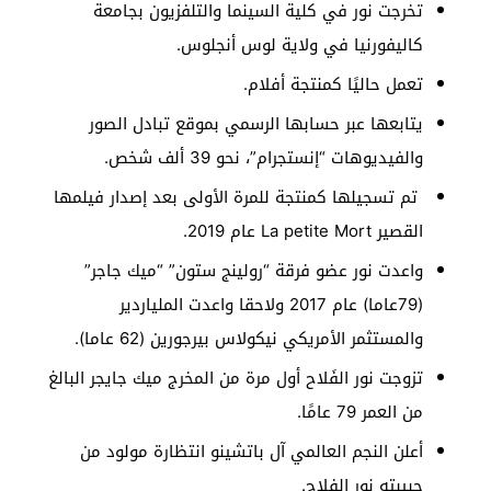
تخرجت نور في كلية السينما والتلفزيون بجامعة
كاليفورنيا في ولاية لوس أنجلوس.
تعمل حاليًا كمنتجة أفلام.
يتابعها عبر حسابها الرسمي بموقع تبادل الصور
والفيديوهات “إنستجرام”، نحو 39 ألف شخص.
تم تسجيلها كمنتجة للمرة الأولى بعد إصدار فيلمها
القصير La petite Mort عام 2019.
واعدت نور عضو فرقة “رولينج ستون” “ميك جاجر”
(79عاما) عام 2017 ولاحقا واعدت الملياردير
والمستثمر الأمريكي نيكولاس بيرجورين (62 عاما).
تزوجت نور الفَلاح أول مرة من المخرج ميك جايجر البالغ
من العمر 79 عامًا.
أعلن النجم العالمي آل باتشينو انتظارة مولود من
حبيبته نور الفلاح.